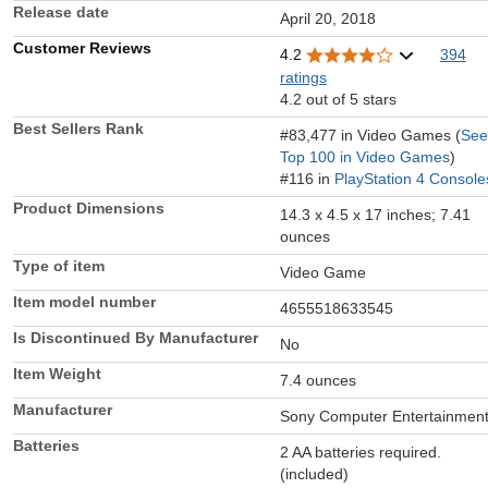
Release date
April 20, 2018
Customer Reviews
4.2
394
ratings
4.2 out of 5 stars
Best Sellers Rank
#83,477 in Video Games (
See
Top 100 in Video Games
)
#116 in
PlayStation 4 Console
Product Dimensions
14.3 x 4.5 x 17 inches; 7.41
ounces
Type of item
Video Game
Item model number
4655518633545
Is Discontinued By Manufacturer
No
Item Weight
7.4 ounces
Manufacturer
Sony Computer Entertainmen
Batteries
2 AA batteries required.
(included)