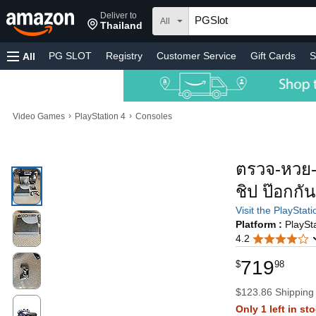
Deliver to
All
Thailand
PG SLOT
Registry
Customer Service
Gift Cards
S
All
›
›
Video Games
PlayStation 4
Consoles
ตรวจ-หวย-
ชิป ป๊อกกั
Visit the PlayStat
Platform :
PlaySt
4.2
719
$
98
$123.86 Shipping
Only 1 left in st