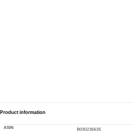
Product information
ASIN
B030236635