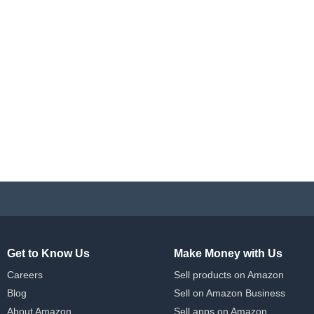
Get to Know Us
Make Money with Us
Careers
Sell products on Amazon
Blog
Sell on Amazon Business
About Amazon
Sell apps on Amazon