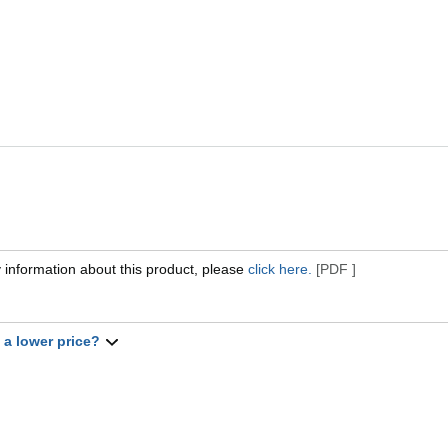
 information about this product, please
click here.
[PDF ]
t a lower price?