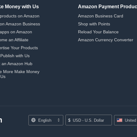
e Money with Us
Amazon Payment Produc
 products on Amazon
Amazon Business Card
 on Amazon Business
Shop with Points
 apps on Amazon
Reload Your Balance
me an Affiliate
Amazon Currency Converter
rtise Your Products
-Publish with Us
t an Amazon Hub
e More Make Money
 Us
English
$
USD - U.S. Dollar
United