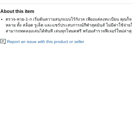
About this item
ตรวจ-หวย-1-ก เริ่มต้นความสนุกแบบไร้กังวล เพียงแค่ลงทะเบียน คุณก็จ
หลาย ทั้ง สล็อต รูเล็ต และแชร์ประสบการณ์กีฬาสุดมันส์ ไม่มีค่าใช้จ่าย
สามารถทดลองเล่นได้ทันที เล่นทุกโหมดฟรี พร้อมสำรวจฟีเจอร์ใหม่ล่า
Report an issue with this product or seller