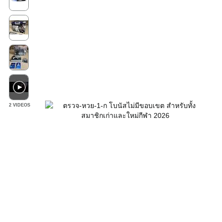
2 VIDEOS