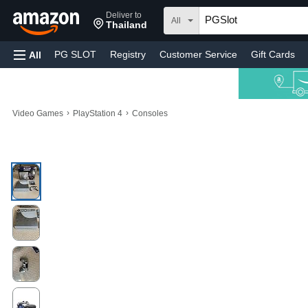
Deliver to
All
Thailand
PG SLOT
Registry
Customer Service
Gift Cards
All
›
›
Video Games
PlayStation 4
Consoles