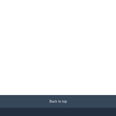
Back to top