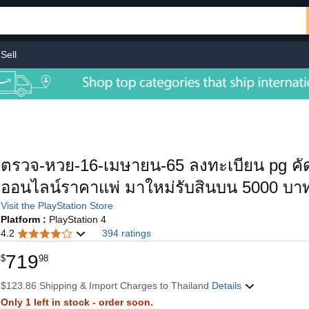
Sell
ตรวจ-หวย-16-เมษายน-65 ลงทะเบียน pg คั
ออนไลน์ราคาแพ่ มาใหม่รับสินบน 5000 บา
Visit the PlayStation Store
Platform :
PlayStation 4
4.2
394 ratings
719
$
98
$123.86 Shipping & Import Charges to Thailand
Details
Only 1 left in stock - order soon.