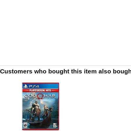
Customers who bought this item also bough