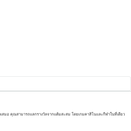
ัปเดตเสมอ คุณสามารถแลกรางวัลจากแต้มสะสม โดยเกมคาสิโนและกีฬาในที่เดียว