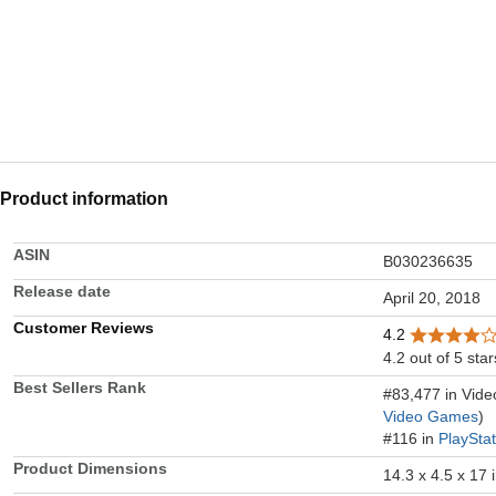
Product information
ASIN
B030236635
Release date
April 20, 2018
Customer Reviews
4.2
4.2 out of 5 star
Best Sellers Rank
#83,477 in Vid
Video Games
)
#116 in
PlaySta
Product Dimensions
14.3 x 4.5 x 17