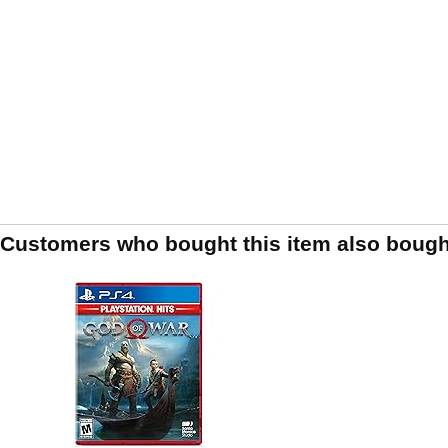
Customers who bought this item also bough