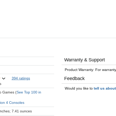
Warranty & Support
Product Warranty: For warranty
Feedback
394 ratings
s
Would you like to
tell us abou
eo Games (
See Top 100 in
tion 4 Consoles
 inches; 7.41 ounces