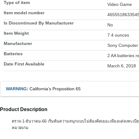
Type of item
Video Game
Item model number
465551863354
Is Discontinued By Manufacturer
No
Item Weight
7.4 ounces
Manufacturer
Sony Computer 
Batteries
2 AA batteries r
Date First Available
March 6, 2018
WARNING
:
California’s Proposition 65
Product Description
ตรวจ-1-ธันวาคม-66 เริ่มต้นความสนุกแบบไม่ต้องคิดเยอะเพียงแค่ลงทะเบีย
หมวดเกม