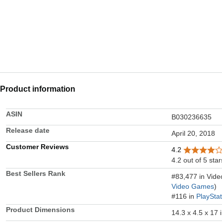
Product information
ASIN
B030236635
Release date
April 20, 2018
Customer Reviews
4.2
4.2 out of 5 star
Best Sellers Rank
#83,477 in Vid
Video Games
)
#116 in
PlaySta
Product Dimensions
14.3 x 4.5 x 17