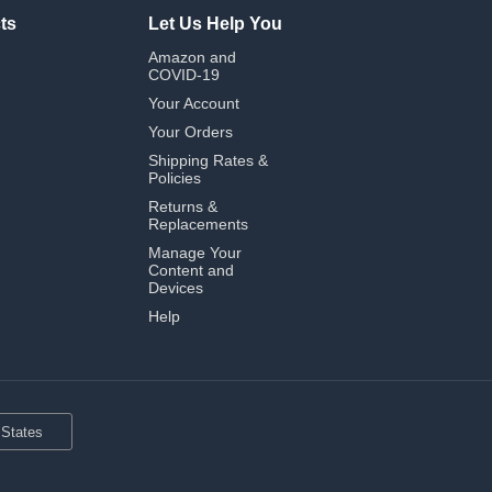
ts
Let Us Help You
Amazon and
COVID-19
Your Account
Your Orders
Shipping Rates &
Policies
Returns &
Replacements
Manage Your
Content and
Devices
Help
 States