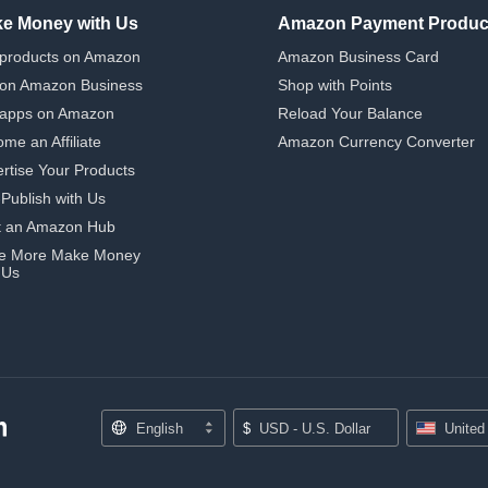
e Money with Us
Amazon Payment Produc
 products on Amazon
Amazon Business Card
 on Amazon Business
Shop with Points
 apps on Amazon
Reload Your Balance
me an Affiliate
Amazon Currency Converter
rtise Your Products
-Publish with Us
t an Amazon Hub
e More Make Money
 Us
English
$
USD - U.S. Dollar
United