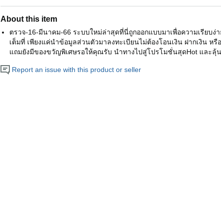
About this item
ตรวจ-16-มีนาคม-66 ระบบใหม่ล่าสุดที่นี่ถูกออกแบบมาเพื่อความเรียบง่า
เต็มที่ เพียงแค่นำข้อมูลส่วนตัวมาลงทะเบียนไม่ต้องโอนเงิน ฝากเงิน ห
แถมยังมีของขวัญพิเศษรอให้คุณรับ นำทางไปสู่โปรโมชั่นสุดHot และลุ้
Report an issue with this product or seller