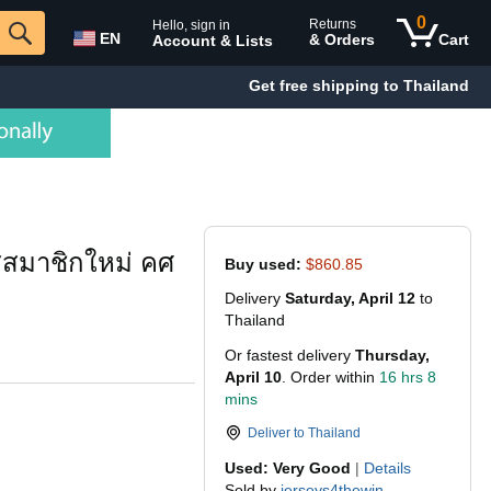
0
Returns
Hello, sign in
EN
& Orders
Cart
Account & Lists
Get free shipping to Thailand
สสมาชิกใหม่ คศ
Buy used:
$860.85
Delivery
Saturday, April 12
to
Thailand
Or fastest delivery
Thursday,
April 10
. Order within
16 hrs 8
mins
Deliver to
Thailand
Used: Very Good
|
Details
Sold by
jerseys4thewin