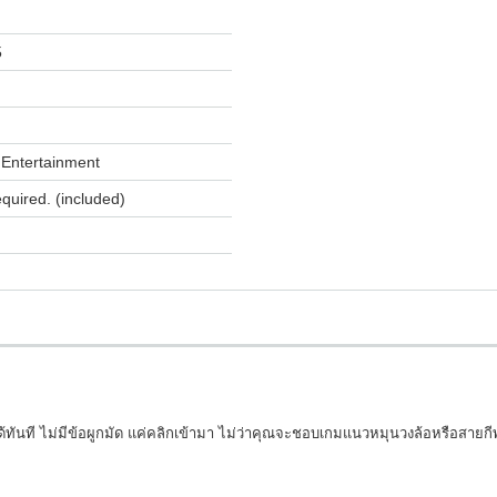
5
Entertainment
equired. (included)
นที ไม่มีข้อผูกมัด แค่คลิกเข้ามา ไม่ว่าคุณจะชอบเกมแนวหมุนวงล้อหรือสายกีฬา