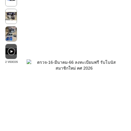
2 VIDEOS