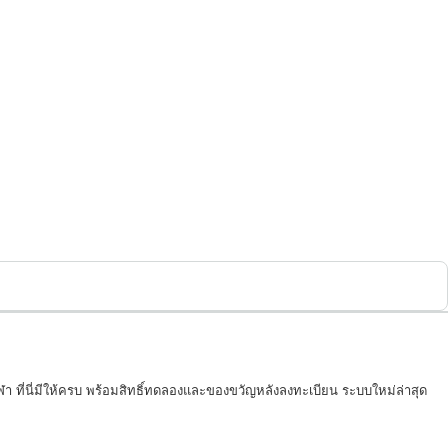
 ที่นี่มีให้ครบ พร้อมสิทธิ์ทดลองและของขวัญหลังลงทะเบียน ระบบใหม่ล่าสุด