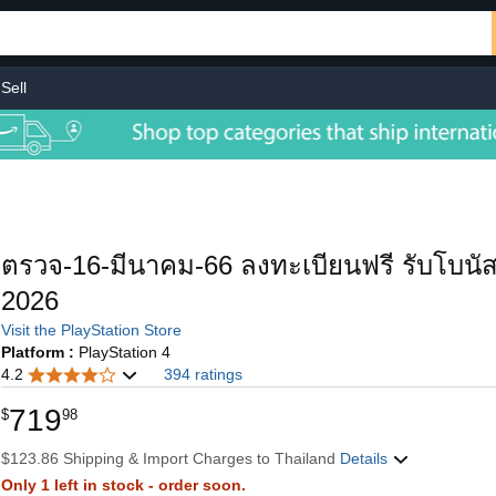
Sell
ตรวจ-16-มีนาคม-66 ลงทะเบียนฟรี รับโบนั
2026
Visit the PlayStation Store
Platform :
PlayStation 4
4.2
394 ratings
719
$
98
$123.86 Shipping & Import Charges to Thailand
Details
Only 1 left in stock - order soon.