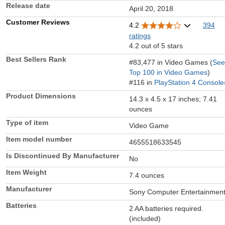
Release date
April 20, 2018
Customer Reviews
4.2
394
ratings
4.2 out of 5 stars
Best Sellers Rank
#83,477 in Video Games (
See
Top 100 in Video Games
)
#116 in
PlayStation 4 Console
Product Dimensions
14.3 x 4.5 x 17 inches; 7.41
ounces
Type of item
Video Game
Item model number
4655518633545
Is Discontinued By Manufacturer
No
Item Weight
7.4 ounces
Manufacturer
Sony Computer Entertainmen
Batteries
2 AA batteries required.
(included)