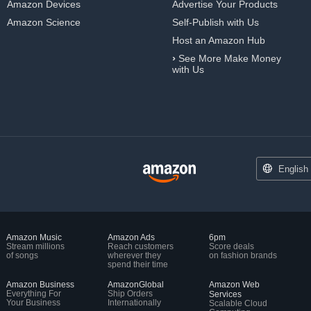
Amazon Devices
Advertise Your Products
Amazon Science
Self-Publish with Us
Host an Amazon Hub
›
See More Make Money
with Us
English
Amazon Music
Amazon Ads
6pm
Stream millions
Reach customers
Score deals
of songs
wherever they
on fashion brands
spend their time
Amazon Business
AmazonGlobal
Amazon Web
Everything For
Ship Orders
Services
Your Business
Internationally
Scalable Cloud