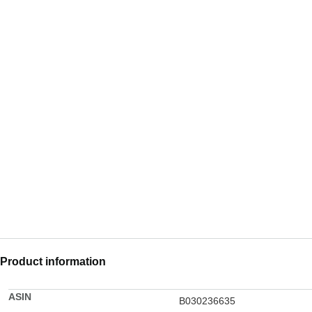
Product information
ASIN
B030236635