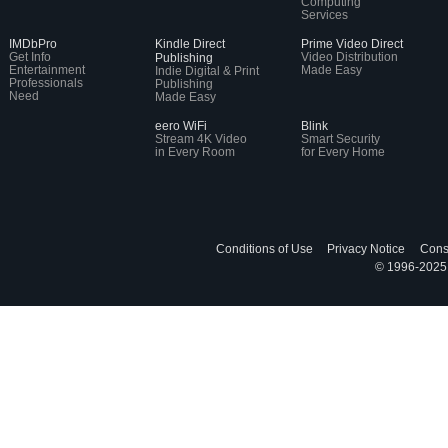
Computing
Services
IMDbPro
Kindle Direct
Prime Video Direct
Get Info
Video Distribution
Publishing
Entertainment
Made Easy
Indie Digital & Print
Professionals
Publishing
Need
Made Easy
eero WiFi
Blink
Stream 4K Video
Smart Security
in Every Room
for Every Home
Conditions of Use
Privacy Notice
Cons
© 1996-2025, 