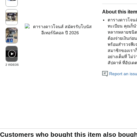
About this ite
ตารางดาวโจนส์ 
ทะเบียน คุณก็น
หลากหลายชนิด ส
ต้องจ่ายเงินก่
พร้อมสำรวจฟีเจ
สมาชิกของเราก็
อย่างเต็มที่ ไ
สัปดาห์ ที่อัปเ
2 VIDEOS
Report an issue
Customers who bought this item also bough