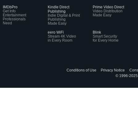
IMDbPro
Kindle Direct
Prime Video Direct
Get Info
Video Distribution
Publishing
Entertainment
Made Easy
Indie Digital & Print
Professionals
Publishing
Need
Made Easy
eero WiFi
Blink
Stream 4K Video
Smart Security
in Every Room
for Every Home
Conditions of Use
Privacy Notice
Cons
© 1996-2025, 