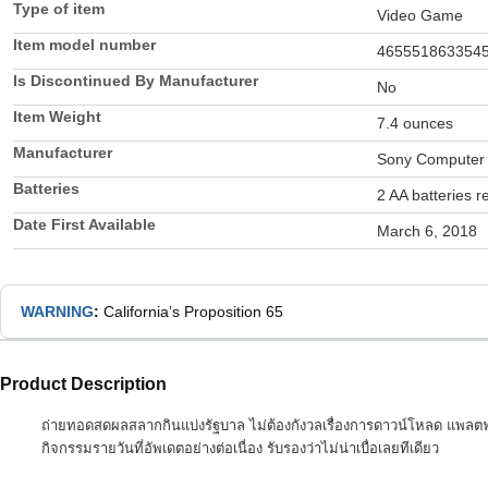
Type of item
Video Game
Item model number
465551863354
Is Discontinued By Manufacturer
No
Item Weight
7.4 ounces
Manufacturer
Sony Computer 
Batteries
2 AA batteries r
Date First Available
March 6, 2018
WARNING
:
California’s Proposition 65
Product Description
ถ่ายทอดสดผลสลากกินแบ่งรัฐบาล ไม่ต้องกังวลเรื่องการดาวน์โหลด แพลตฟอร์
กิจกรรมรายวันที่อัพเดตอย่างต่อเนื่อง รับรองว่าไม่น่าเบื่อเลยทีเดียว