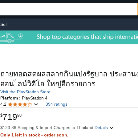
Sell
ถ่ายทอดสดผลสลากกินแบ่งรัฐบาล ประสานง
ออนไลน์วิดีโอ ใหญ่อีกรายการ
Visit the PlayStation Store
Platform :
PlayStation 4
4.2
394 ratings
719
$
98
$123.86 Shipping & Import Charges to Thailand
Details
Only 1 left in stock - order soon.