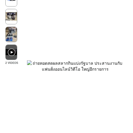
2 VIDEOS