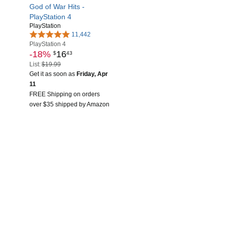
God of War Hits -
PlayStation 4
PlayStation
11,442
PlayStation 4
-18%
16
$
43
List:
$19.99
Get it as soon as
Friday, Apr
11
FREE Shipping on orders
over $35 shipped by Amazon