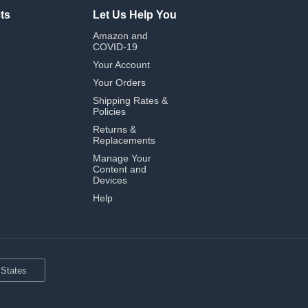
ts
Let Us Help You
Amazon and
COVID-19
Your Account
Your Orders
Shipping Rates &
Policies
Returns &
Replacements
Manage Your
Content and
Devices
Help
 States