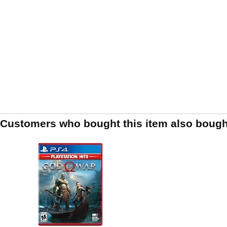
Customers who bought this item also bough