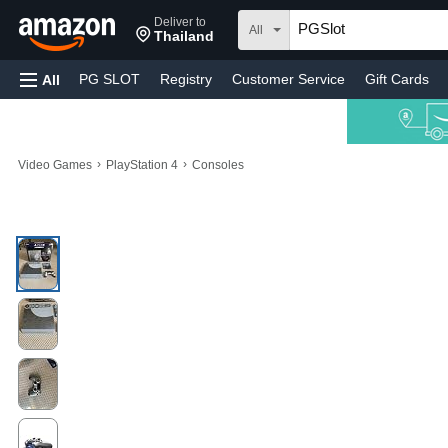
Deliver to
All
Thailand
PG SLOT
Registry
Customer Service
Gift Cards
All
›
›
Video Games
PlayStation 4
Consoles