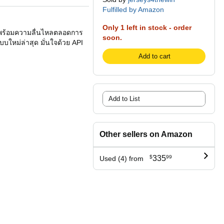
Fulfilled by Amazon
Only 1 left in stock - order
 พร้อมความลื่นไหลตลอดการ
soon.
บบใหม่ล่าสุด มั่นใจด้วย API
Add to cart
Add to List
Other sellers on Amazon
$
335
99
Used (4) from