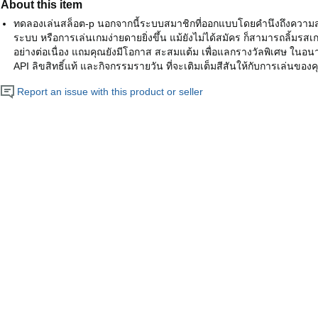
About this item
ทดลองเล่นสล็อต-p นอกจากนี้ระบบสมาชิกที่ออกแบบโดยคำนึงถึงความส
ระบบ หรือการเล่นเกมง่ายดายยิ่งขึ้น แม้ยังไม่ได้สมัคร ก็สามารถลิ้มรสเ
อย่างต่อเนื่อง แถมคุณยังมีโอกาส สะสมแต้ม เพื่อแลกรางวัลพิเศษ ในอนาคต 
API ลิขสิทธิ์แท้ และกิจกรรมรายวัน ที่จะเติมเต็มสีสันให้กับการเล่นของ
Report an issue with this product or seller