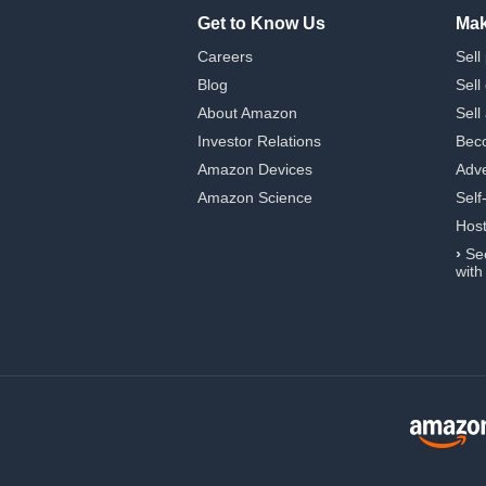
Get to Know Us
Mak
Careers
Sell
Blog
Sell
About Amazon
Sell
Investor Relations
Beco
Amazon Devices
Adve
Amazon Science
Self
Hos
›
Se
with