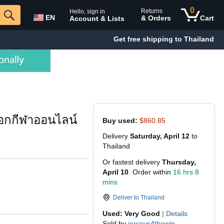
0
Returns
Hello, sign in
EN
& Orders
Cart
Account & Lists
Get free shipping to Thailand
ือกกีฬาออนไลน์
Buy used:
$860.85
Delivery
Saturday, April 12
to
Thailand
Or fastest delivery
Thursday,
April 10
. Order within
16 hrs 8
mins
Deliver to
Thailand
Used: Very Good
|
Details
Sold by
jerseys4thewin