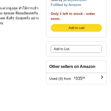
Fulfilled by Amazon
ะดวกสูงสุด ทำให้การเข้า
กม สุดฮอต ที่คอยอัพเดตกัน
Only 1 left in stock - order
สิ่งดีๆ นับพุ่งพรั่ง อย่าง
soon.
คุณ
Add to cart
Add to List
Other sellers on Amazon
$
335
99
Used (4) from