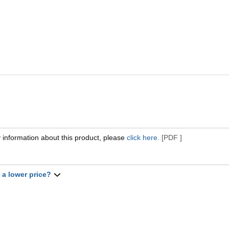
 information about this product, please
click here.
[PDF ]
t a lower price?