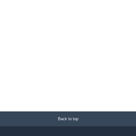
Back to top