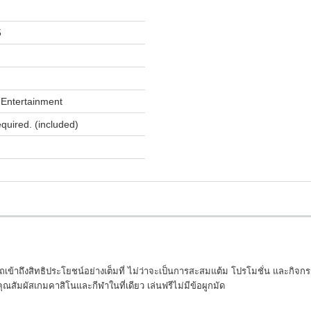
5
Entertainment
equired. (included)
ถึงสิทธิประโยชน์อย่างเต็มที่ ไม่ว่าจะเป็นการสะสมแต้ม โปรโมชั่น และกิจกรรมรายส
ุณสัมผัสเกมคาสิโนและกีฬาในที่เดียว เล่นฟรีไม่มีข้อผูกมัด