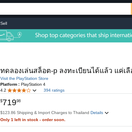
Sell
ทดลองเล่นสล็อต-p ลงทะเบียนได้แล้ว แค่เล
Visit the PlayStation Store
Platform :
PlayStation 4
4.2
394 ratings
719
$
98
$123.86 Shipping & Import Charges to Thailand
Details
Only 1 left in stock - order soon.