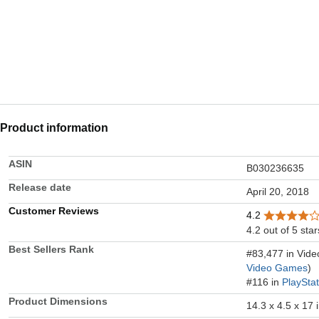
Product information
ASIN
B030236635
Release date
April 20, 2018
Customer Reviews
4.2
4.2 out of 5 star
Best Sellers Rank
#83,477 in Vid
Video Games
)
#116 in
PlaySta
Product Dimensions
14.3 x 4.5 x 17