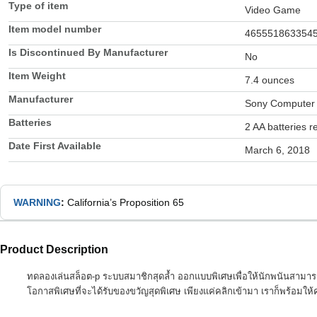
Type of item
Video Game
Item model number
465551863354
Is Discontinued By Manufacturer
No
Item Weight
7.4 ounces
Manufacturer
Sony Computer 
Batteries
2 AA batteries r
Date First Available
March 6, 2018
WARNING
:
California’s Proposition 65
Product Description
ทดลองเล่นสล็อต-p ระบบสมาชิกสุดล้ำ ออกแบบพิเศษเพื่อให้นักพนันสามารถเข้า
โอกาสพิเศษที่จะได้รับของขวัญสุดพิเศษ เพียงแค่คลิกเข้ามา เราก็พร้อมให้ค