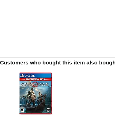
Customers who bought this item also bough