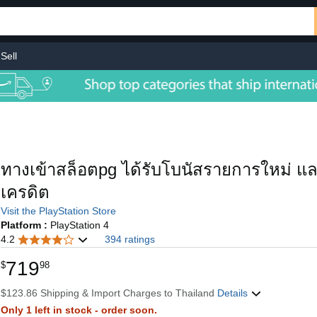
Sell
ทางเข้าสล็อตpg ได้รับโบนัสรายการใหม่ และ
เครดิต
Visit the PlayStation Store
Platform :
PlayStation 4
4.2
394 ratings
719
$
98
$123.86 Shipping & Import Charges to Thailand
Details
Only 1 left in stock - order soon.