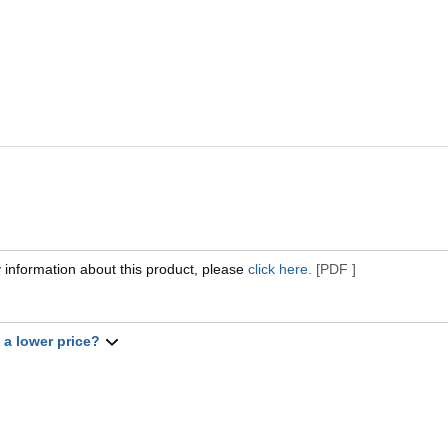
 information about this product, please
click here.
[PDF ]
t a lower price?