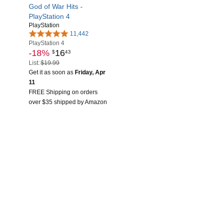
God of War Hits -
PlayStation 4
PlayStation
11,442
PlayStation 4
-18%
16
$
43
List:
$19.99
Get it as soon as
Friday, Apr
11
FREE Shipping on orders
over $35 shipped by Amazon