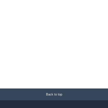
Back to top