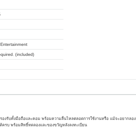
5
Entertainment
equired. (included)
รองรับทั้งมือถือและคอม พร้อมความลื่นไหลตลอดการใช้งานหรือ แม้จะอยากลองก่อน
ีให้ครบ พร้อมสิทธิ์ทดลองและของขวัญหลังลงทะเบียน