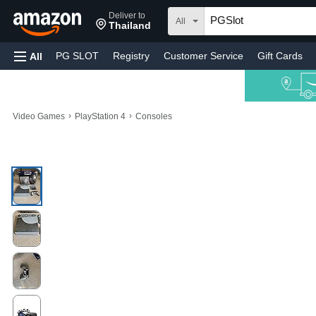
Deliver to
All
Thailand
PG SLOT
Registry
Customer Service
Gift Cards
All
›
›
Video Games
PlayStation 4
Consoles