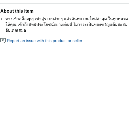
About this item
ทางเข้าสล็อตpg เข้าสู่ระบบง่ายๆ แล้วค้นพบ เกมใหม่ล่าสุด ในทุกหม
ให้คุณ เข้าถึงสิทธิประโยชน์อย่างเต็มที่ ไม่ว่าจะเป็นของขวัญแต้มสะสม 
อัปเดตเสมอ
Report an issue with this product or seller