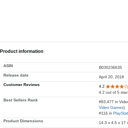
Product information
ASIN
B030236635
Release date
April 20, 2018
Customer Reviews
4.2
4.2 out of 5 star
Best Sellers Rank
#83,477 in Vid
Video Games
)
#116 in
PlaySta
Product Dimensions
14.3 x 4.5 x 17