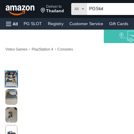
Deliver to
All
Thailand
PG SLOT
Registry
Customer Service
Gift Cards
All
›
›
Video Games
PlayStation 4
Consoles