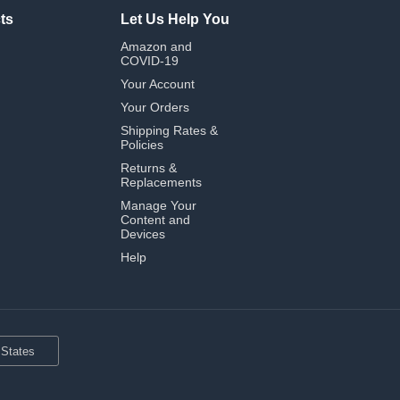
ts
Let Us Help You
Amazon and
COVID-19
Your Account
Your Orders
Shipping Rates &
Policies
Returns &
Replacements
Manage Your
Content and
Devices
Help
 States