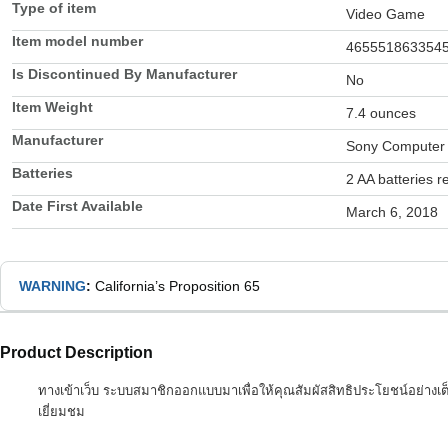
Type of item
Video Game
Item model number
465551863354
Is Discontinued By Manufacturer
No
Item Weight
7.4 ounces
Manufacturer
Sony Computer 
Batteries
2 AA batteries r
Date First Available
March 6, 2018
WARNING
:
California’s Proposition 65
Product Description
ทางเข้าเว็บ ระบบสมาชิกออกแบบมาเพื่อให้คุณสัมผัสสิทธิประโยชน์อย่างเต
เยี่ยมชม