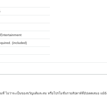
5
Entertainment
equired. (included)
็มที่ ไม่ว่าจะเป็นของขวัญแต้มสะสม หรือโปรโมชั่นรายสัปดาห์ที่อัปเดตเสมอ แม้