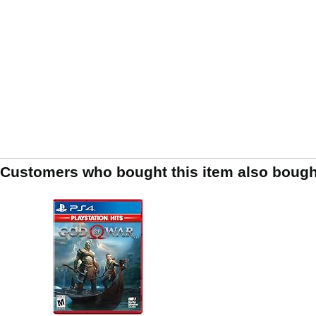
Customers who bought this item also bough