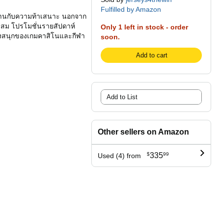
Fulfilled by Amazon
ู่ขนานกับความท้าเสนาะ นอกจาก
สม โปรโมชั่นรายสัปดาห์
Only 1 left in stock - order
ียงสนุกของเกมคาสิโนและกีฬา
soon.
Add to cart
Add to List
Other sellers on Amazon
$
335
99
Used (4) from