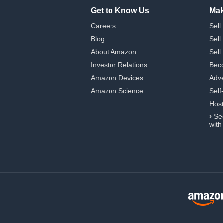
Get to Know Us
Mak
Careers
Sell
Blog
Sell
About Amazon
Sell
Investor Relations
Beco
Amazon Devices
Adve
Amazon Science
Self
Hos
›
Se
with