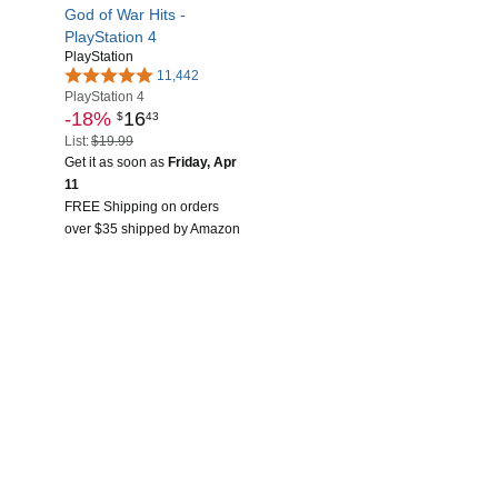
God of War Hits -
PlayStation 4
PlayStation
11,442
PlayStation 4
-18%
16
$
43
List:
$19.99
Get it as soon as
Friday, Apr
11
FREE Shipping on orders
over $35 shipped by Amazon