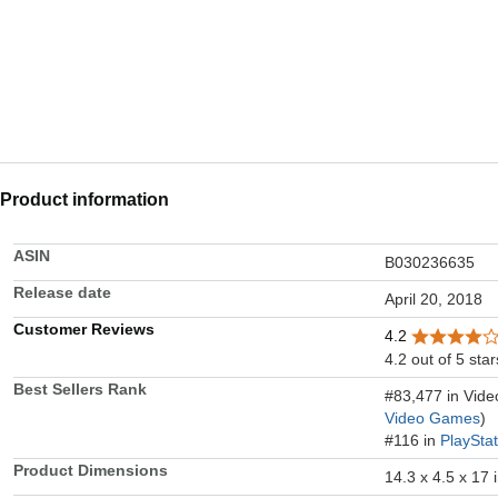
Product information
ASIN
B030236635
Release date
April 20, 2018
Customer Reviews
4.2
4.2 out of 5 star
Best Sellers Rank
#83,477 in Vid
Video Games
)
#116 in
PlaySta
Product Dimensions
14.3 x 4.5 x 17