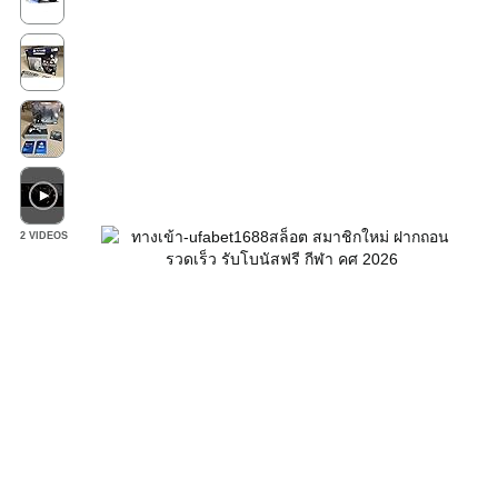
2 VIDEOS