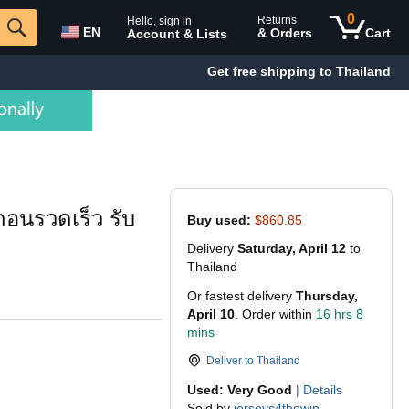
0
Returns
Hello, sign in
EN
& Orders
Cart
Account & Lists
Get free shipping to Thailand
อนรวดเร็ว รับ
Buy used:
$860.85
Delivery
Saturday, April 12
to
Thailand
Or fastest delivery
Thursday,
April 10
. Order within
16 hrs 8
mins
Deliver to
Thailand
Used: Very Good
|
Details
Sold by
jerseys4thewin