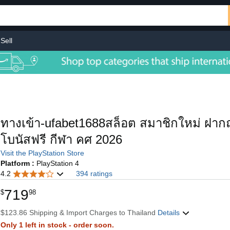
Sell
ทางเข้า-ufabet1688สล็อต สมาชิกใหม่ ฝากถ
โบนัสฟรี กีฬา คศ 2026
Visit the PlayStation Store
Platform :
PlayStation 4
4.2
394 ratings
719
$
98
$123.86 Shipping & Import Charges to Thailand
Details
Only 1 left in stock - order soon.