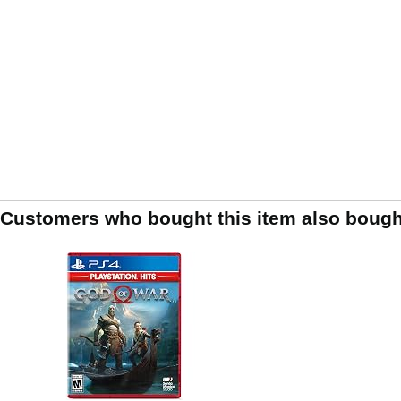
Customers who bought this item also bough