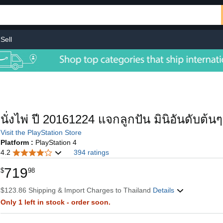
Sell
นั่งไพ่ ปี 20161224 แจกลูกปัน มินิอันดับต้น
Visit the PlayStation Store
Platform :
PlayStation 4
4.2
394 ratings
719
$
98
$123.86 Shipping & Import Charges to Thailand
Details
Only 1 left in stock - order soon.