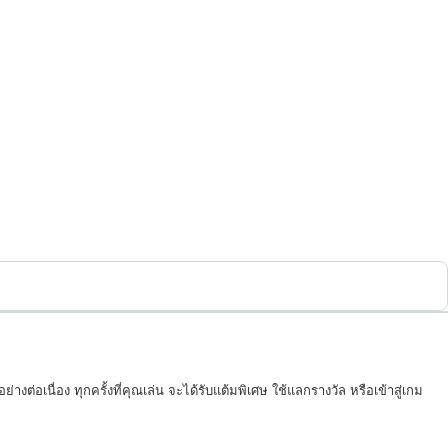
างต่อเนื่อง ทุกครั้งที่คุณเล่น จะได้รับแต้มพิเศษ ใช้แลกรางวัล หรือเข้าสู่เกม