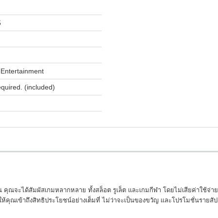
5
Entertainment
equired. (included)
 คุณจะได้สัมผัสเกมหลากหลาย ทั้งสล็อต รูเล็ต และเกมกีฬา โดยไม่เสียค่าใช้จ่าย
เข้าถึงสิทธิประโยชน์อย่างเต็มที่ ไม่ว่าจะเป็นของขวัญ และโปรโมชั่นรายสัปดาห์