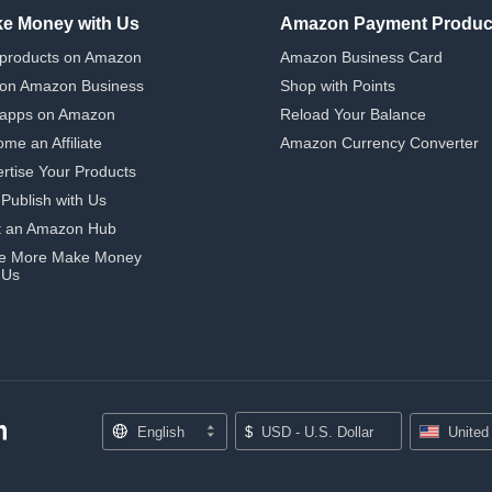
e Money with Us
Amazon Payment Produc
 products on Amazon
Amazon Business Card
 on Amazon Business
Shop with Points
 apps on Amazon
Reload Your Balance
me an Affiliate
Amazon Currency Converter
rtise Your Products
-Publish with Us
t an Amazon Hub
e More Make Money
 Us
English
$
USD - U.S. Dollar
United