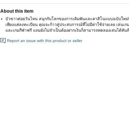
About this item
บัวขาวต่อยวันไหน สนุกกับโลกของการเดิมพันและคาสิโนแบบฉบับใหม่ที
เพียงแค่ลงทะเบียน คุณจะก้าวสู่ประสบการณ์ที่ไม่มีค่าใช้จ่ายเลย เล่นเ
และเกมกีฬาฟรี แถมยังไม่จำเป็นต้องฝากเงินก็สามารถทดลองเล่นได้ทันท
Report an issue with this product or seller