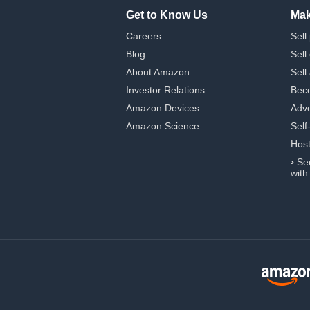
Get to Know Us
Mak
Careers
Sell
Blog
Sell
About Amazon
Sell
Investor Relations
Beco
Amazon Devices
Adve
Amazon Science
Self
Hos
›
Se
with