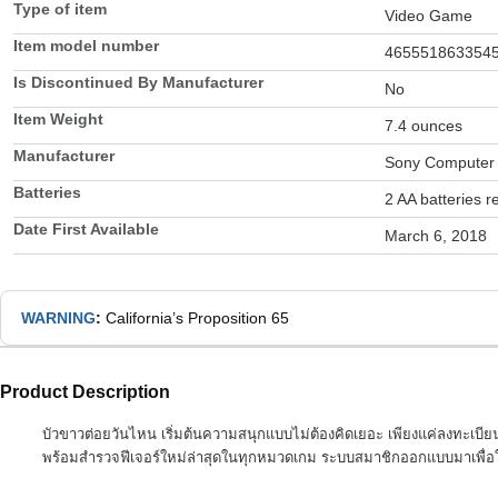
Type of item
Video Game
Item model number
465551863354
Is Discontinued By Manufacturer
No
Item Weight
7.4 ounces
Manufacturer
Sony Computer 
Batteries
2 AA batteries r
Date First Available
March 6, 2018
WARNING
:
California’s Proposition 65
Product Description
บัวขาวต่อยวันไหน เริ่มต้นความสนุกแบบไม่ต้องคิดเยอะ เพียงแค่ลงทะเบียน
พร้อมสำรวจฟีเจอร์ใหม่ล่าสุดในทุกหมวดเกม ระบบสมาชิกออกแบบมาเพื่อให้คุณ