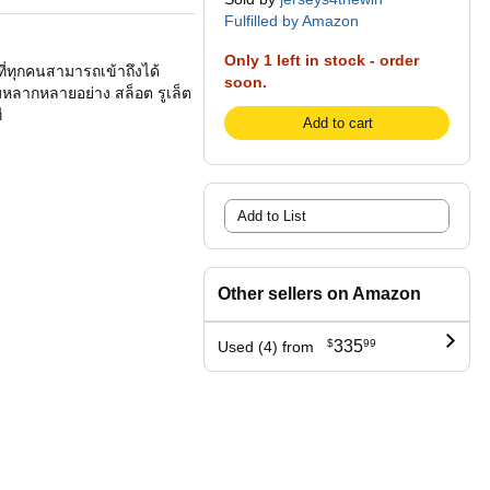
Fulfilled by Amazon
Only 1 left in stock - order
่ทุกคนสามารถเข้าถึงได้
soon.
กมหลากหลายอย่าง สล็อต รูเล็ต
ี
Add to cart
Add to List
Other sellers on Amazon
$
335
99
Used (4) from