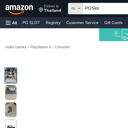
Deliver to
All
Thailand
PG SLOT
Registry
Customer Service
Gift Cards
All
›
›
Video Games
PlayStation 4
Consoles