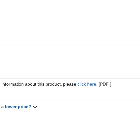
 information about this product, please
click here.
[PDF ]
t a lower price?