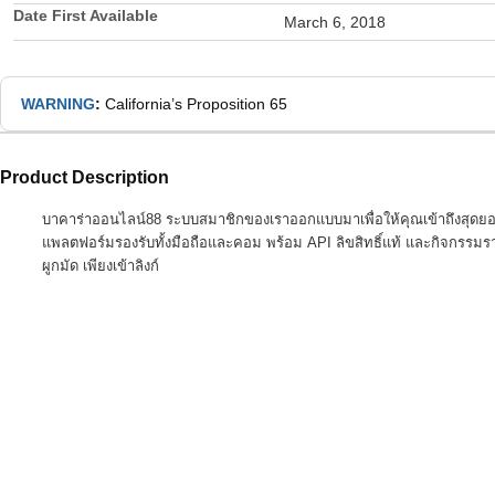
Date First Available
March 6, 2018
WARNING
:
California’s Proposition 65
Product Description
บาคาร่าออนไลน์88 ระบบสมาชิกของเราออกแบบมาเพื่อให้คุณเข้าถึงสุดยอดป
แพลตฟอร์มรองรับทั้งมือถือและคอม พร้อม API ลิขสิทธิ์แท้ และกิจกรรมราย
ผูกมัด เพียงเข้าลิงก์