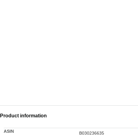
Product information
ASIN
B030236635