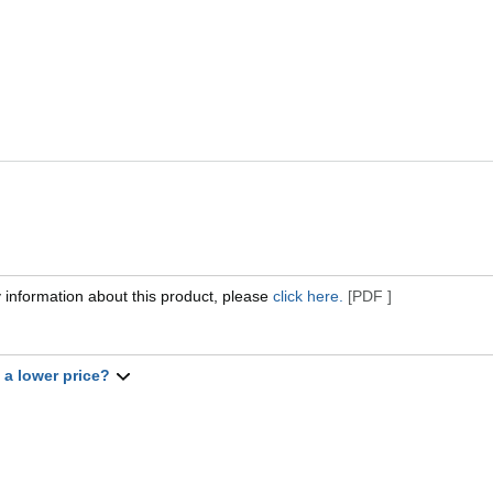
 information about this product, please
click here.
[PDF ]
t a lower price?