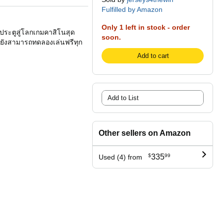
Fulfilled by Amazon
Only 1 left in stock - order
ประตูสู่โลกเกมคาสิโนสุด
soon.
ุณยังสามารถทดลองเล่นฟรีทุก
Add to cart
Add to List
Other sellers on Amazon
$
335
99
Used (4) from