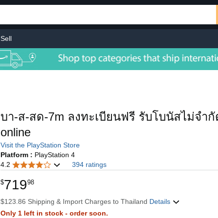
Sell
บา-ส-สด-7m ลงทะเบียนฟรี รับโบนัสไม่จำกั
online
Visit the PlayStation Store
Platform :
PlayStation 4
4.2
394 ratings
719
$
98
$123.86 Shipping & Import Charges to Thailand
Details
Only 1 left in stock - order soon.