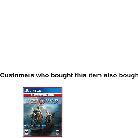
Customers who bought this item also bough