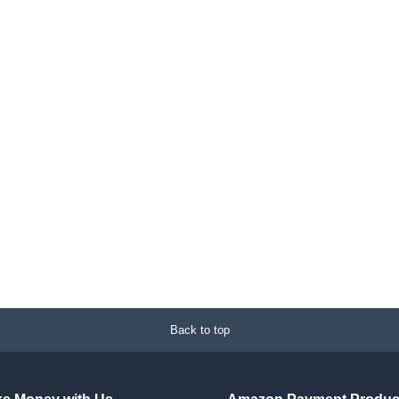
Back to top