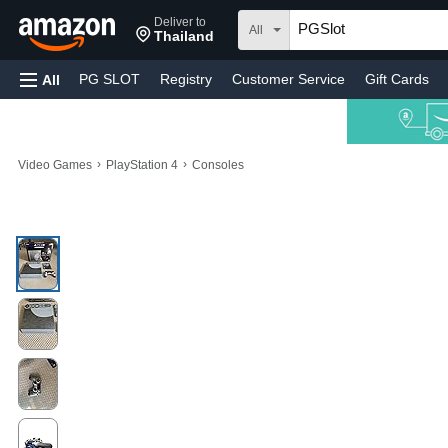
Deliver to
All
Thailand
PG SLOT
Registry
Customer Service
Gift Cards
All
›
›
Video Games
PlayStation 4
Consoles