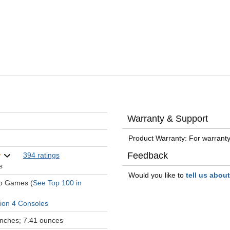
Warranty & Support
Product Warranty: For warranty
Feedback
394 ratings
s
Would you like to
tell us abou
eo Games (
See Top 100 in
tion 4 Consoles
 inches; 7.41 ounces