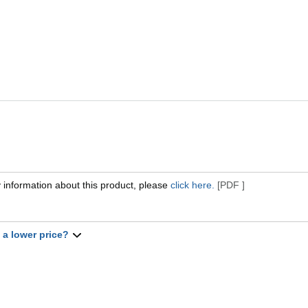
 information about this product, please
click here.
[PDF ]
t a lower price?