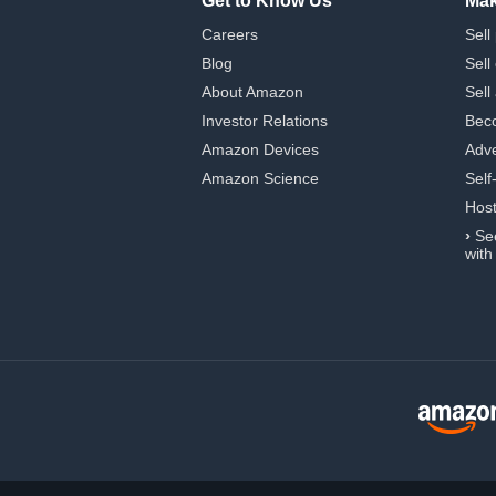
Get to Know Us
Mak
Careers
Sell
Blog
Sell
About Amazon
Sell
Investor Relations
Beco
Amazon Devices
Adve
Amazon Science
Self
Hos
›
Se
with