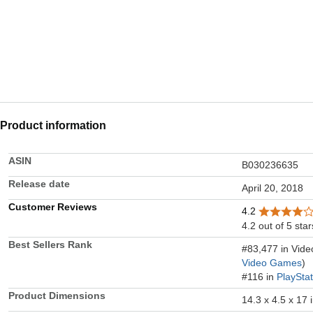
Product information
ASIN
B030236635
Release date
April 20, 2018
Customer Reviews
4.2
4.2 out of 5 star
Best Sellers Rank
#83,477 in Vid
Video Games
)
#116 in
PlaySta
Product Dimensions
14.3 x 4.5 x 17