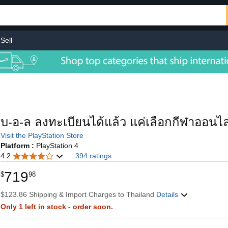
Sell
บ-อ-ล ลงทะเบียนได้แล้ว แค่เลือกกีฬาออนไล
Visit the PlayStation Store
Platform :
PlayStation 4
4.2
394 ratings
719
$
98
$123.86 Shipping & Import Charges to Thailand
Details
Only 1 left in stock - order soon.