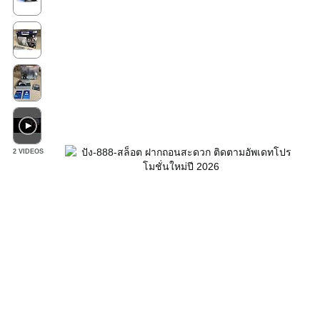
2 VIDEOS