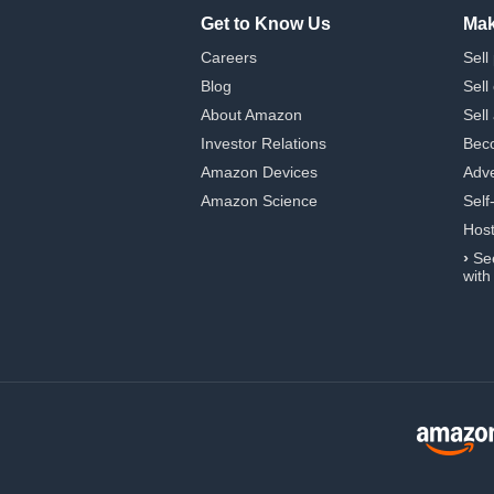
Get to Know Us
Mak
Careers
Sell
Blog
Sell
About Amazon
Sell
Investor Relations
Beco
Amazon Devices
Adve
Amazon Science
Self
Hos
›
Se
with