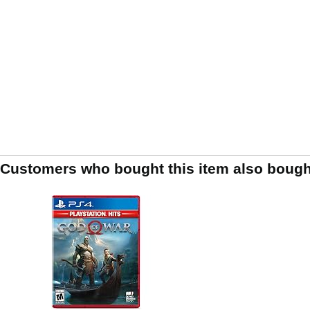
Customers who bought this item also bough