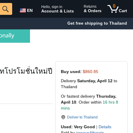
0
Returns
Hello, sign in
EN
& Orders
Cart
Account & Lists
Get free shipping to Thailand
โปรโมชั่นใหม่ปี
Buy used:
$860.85
Delivery
Saturday, April 12
to
Thailand
Or fastest delivery
Thursday,
April 10
. Order within
16 hrs 8
mins
Deliver to
Thailand
Used: Very Good
|
Details
Sold by
jerseys4thewin