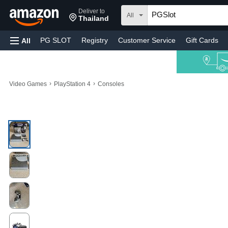
Deliver to
All
Thailand
PG SLOT
Registry
Customer Service
Gift Cards
All
›
›
Video Games
PlayStation 4
Consoles