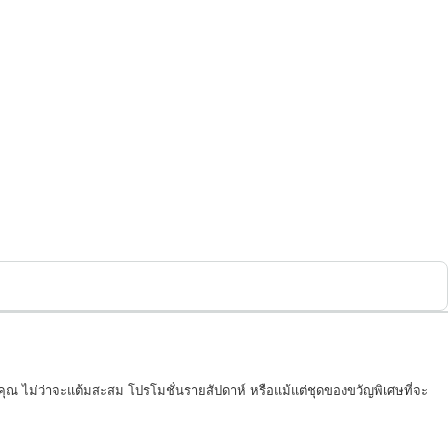
ุณ ไม่ว่าจะแต้มสะสม โปรโมชั่นรายสัปดาห์ หรือแม้แต่ชุดของขวัญพิเศษที่จะ