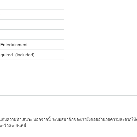
5
Entertainment
equired. (included)
คู่ขนานกับความท้าเสนาะ นอกจากนี้ ระบบสมาชิกของเรายังคอยอำนวยความสะดวกให้ค
ว้ด้วยกันที่นี่