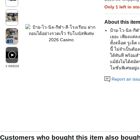
Only 1 left in st
About this ite
ป้าย-ไว-นิล-กีฬ
เยอะ เพียงแค่ล
ทั้งสล็อต รูเล็
นี้ ไม่จำเป็นต
ได้ทันที พร้อม
แม้ยังไม่ได้สม
2 VIDEOS
โมชั่นพิเศษอยู่
Report an issue
Customers who bought this item also bough