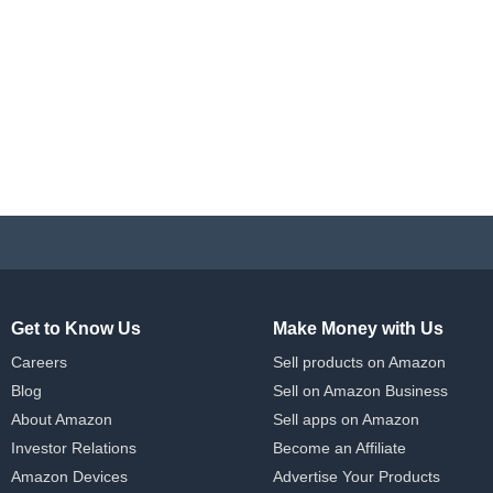
Get to Know Us
Make Money with Us
Careers
Sell products on Amazon
Blog
Sell on Amazon Business
About Amazon
Sell apps on Amazon
Investor Relations
Become an Affiliate
Amazon Devices
Advertise Your Products