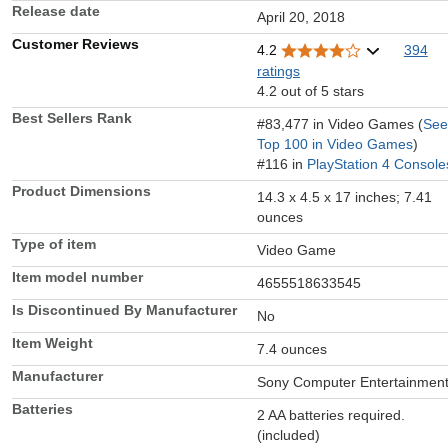
Release date
April 20, 2018
Customer Reviews
4.2
394
ratings
4.2 out of 5 stars
Best Sellers Rank
#83,477 in Video Games (
See
Top 100 in Video Games
)
#116 in
PlayStation 4 Console
Product Dimensions
14.3 x 4.5 x 17 inches; 7.41
ounces
Type of item
Video Game
Item model number
4655518633545
Is Discontinued By Manufacturer
No
Item Weight
7.4 ounces
Manufacturer
Sony Computer Entertainmen
Batteries
2 AA batteries required.
(included)