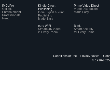
IMDbPro
Kindle Direct
Prime Video Direct
Get Info
Video Distribution
Publishing
Entertainment
Made Easy
Indie Digital & Print
Professionals
Publishing
Need
Made Easy
eero WiFi
Blink
Stream 4K Video
Smart Security
in Every Room
for Every Home
Conditions of Use
Privacy Notice
Cons
© 1996-2025, 