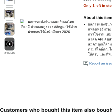
Only 1 left in st
About this ite
ผลการแข่งขันว
แพลตฟอร์มรองร
การใช้งาน เหม
ล่าสุด API ลิขส
สมัคร คุณก็สาม
ตามสไตล์คุณ ได้
2 VIDEOS
ให้ครบ และที่พิ
Report an issue
Customers who bought this item also bough