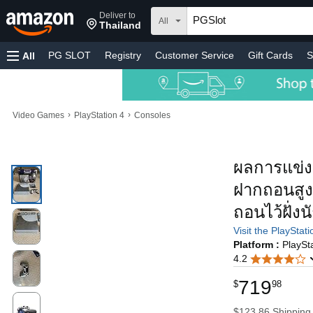
Deliver to
All
Thailand
PG SLOT
Registry
Customer Service
Gift Cards
S
All
›
›
Video Games
PlayStation 4
Consoles
ผลการแข่ง
ฝากถอนสูง 
ถอนไว้ฝั่ง
Visit the PlayStat
Platform :
PlaySt
4.2
719
$
98
$123.86 Shipping