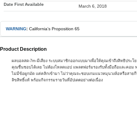
Date First Available
March 6, 2018
WARNING
:
California’s Proposition 65
Product Description
ผลบอลสด-7m-มีเสียง ระบบสมาชิกออกแบบมาเพื่อให้คุณเข้าถึงสิทธิประโยชน์
คุณชื่นชอบได้เลย ไม่ต้องโหลดแอป แพลตฟอร์มรองรับทั้งมือถือและคอม 
ไม่มีข้อผูกมัด แค่คลิกเข้ามา ไม่ว่าคุณจะชอบเกมแนวหมุนวงล้อหรือสายกี
ลิขสิทธิ์แท้ พร้อมกิจกรรมรายวันที่อัปเดตอย่างต่อเนื่อง