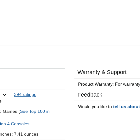
Warranty & Support
Product Warranty: For warranty
Feedback
394 ratings
s
Would you like to
tell us abou
eo Games (
See Top 100 in
tion 4 Consoles
 inches; 7.41 ounces