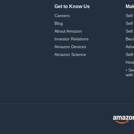
Get to Know Us
Mak
Careers
Sell
Blog
Sell
About Amazon
Sell
Investor Relations
Beco
Amazon Devices
Adve
Amazon Science
Self
Hos
›
Se
with