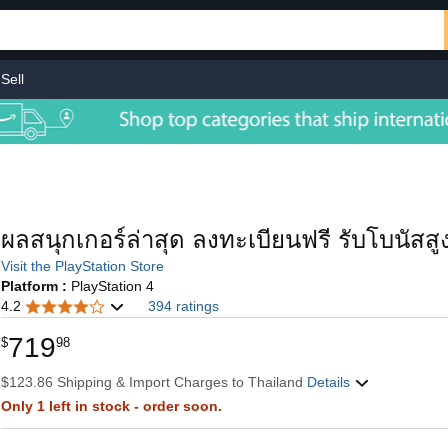
Sell
ผลสนุกเกอร์ล่าสุด ลงทะเบียนฟรี รับโบนัสสูง
Visit the PlayStation Store
Platform :
PlayStation 4
4.2
394 ratings
719
$
98
$123.86 Shipping & Import Charges to Thailand
Details
Only 1 left in stock - order soon.