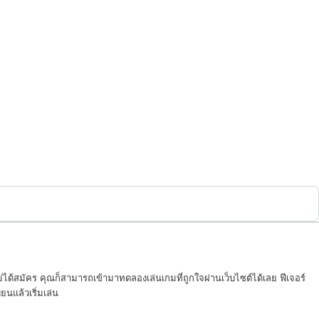
้สมัคร คุณก็สามารถเข้ามาทดลองเล่นเกมที่ถูกใจผ่านเว็บไซต์ได้เลย ฟีเจอร์
ยนแล้วเริ่มเล่น