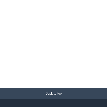
Back to top