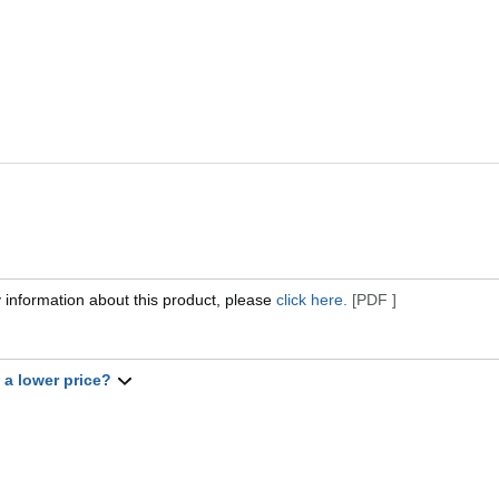
 information about this product, please
click here.
[PDF ]
t a lower price?