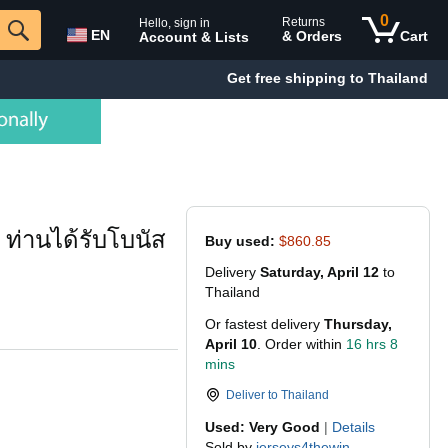
0
Returns
Hello, sign in
EN
& Orders
Cart
Account & Lists
Get free shipping to Thailand
ท่านได้รับโบนัส
Buy used:
$860.85
Delivery
Saturday, April 12
to
Thailand
Or fastest delivery
Thursday,
April 10
. Order within
16 hrs 8
mins
Deliver to
Thailand
Used: Very Good
|
Details
Sold by
jerseys4thewin