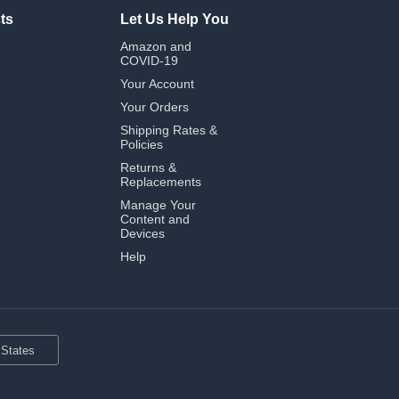
ts
Let Us Help You
Amazon and
COVID-19
Your Account
Your Orders
Shipping Rates &
Policies
Returns &
Replacements
Manage Your
Content and
Devices
Help
 States