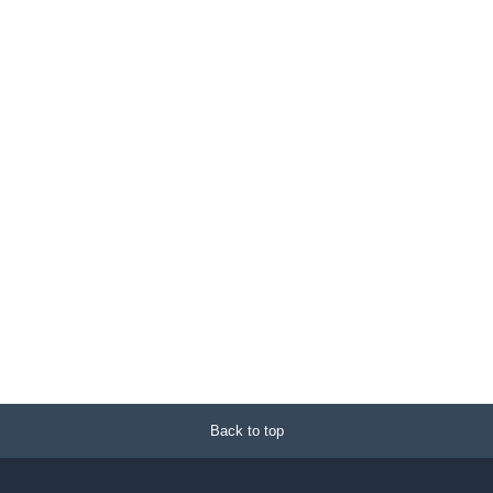
Back to top