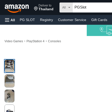
Deliver to
All
Thailand
PG SLOT
Registry
Customer Service
Gift Cards
All
›
›
Video Games
PlayStation 4
Consoles