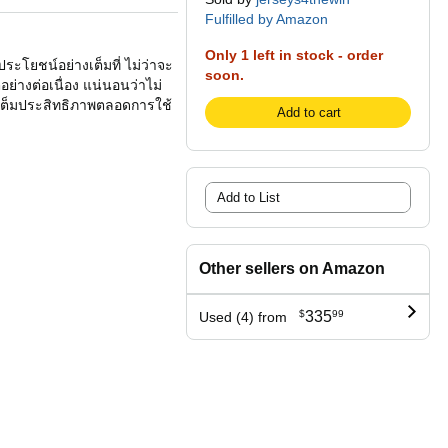
Fulfilled by Amazon
Only 1 left in stock - order
ะโยชน์อย่างเต็มที่ ไม่ว่าจะ
soon.
่างต่อเนื่อง แน่นอนว่าไม่
ลเต็มประสิทธิภาพตลอดการใช้
Add to cart
Add to List
Other sellers on Amazon
$
335
99
Used (4) from