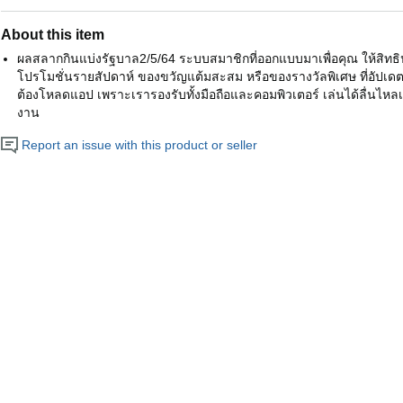
About this item
ผลสลากกินแบ่งรัฐบาล2/5/64 ระบบสมาชิกที่ออกแบบมาเพื่อคุณ ให้สิทธิปร
โปรโมชั่นรายสัปดาห์ ของขวัญแต้มสะสม หรือของรางวัลพิเศษ ที่อัปเดตอย
ต้องโหลดแอป เพราะเรารองรับทั้งมือถือและคอมพิวเตอร์ เล่นได้ลื่นไห
งาน
Report an issue with this product or seller