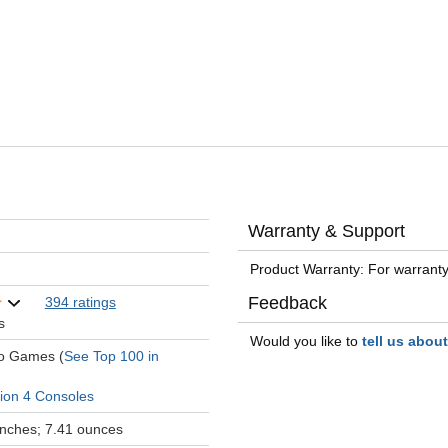
Warranty & Support
Product Warranty: For warranty
Feedback
394 ratings
s
Would you like to
tell us abou
eo Games (
See Top 100 in
tion 4 Consoles
 inches; 7.41 ounces