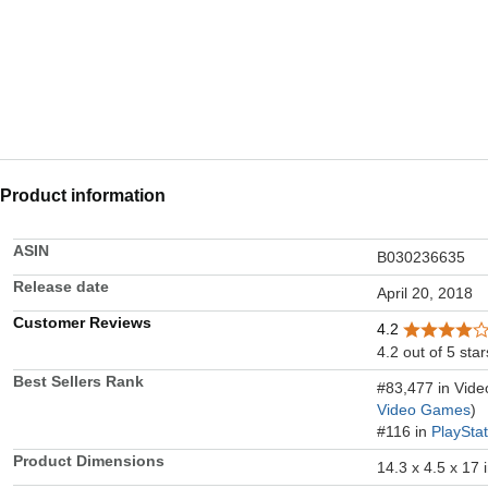
Product information
ASIN
B030236635
Release date
April 20, 2018
Customer Reviews
4.2
4.2 out of 5 star
Best Sellers Rank
#83,477 in Vid
Video Games
)
#116 in
PlaySta
Product Dimensions
14.3 x 4.5 x 17