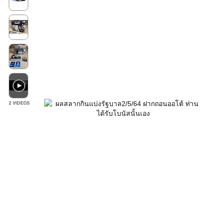
2 VIDEOS