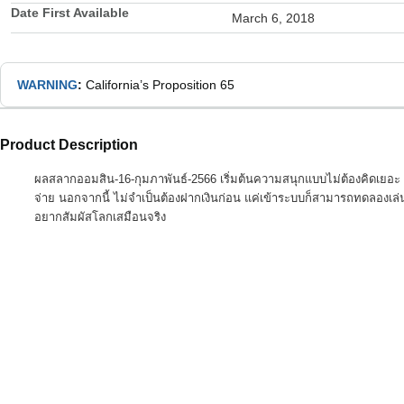
Date First Available
March 6, 2018
WARNING
:
California’s Proposition 65
Product Description
ผลสลากออมสิน-16-กุมภาพันธ์-2566 เริ่มต้นความสนุกแบบไม่ต้องคิดเยอะ เ
จ่าย นอกจากนี้ ไม่จำเป็นต้องฝากเงินก่อน แค่เข้าระบบก็สามารถทดลองเล่นไ
อยากสัมผัสโลกเสมือนจริง