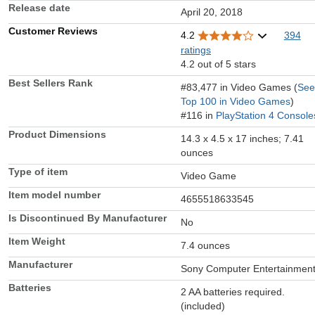
Release date
April 20, 2018
Customer Reviews
4.2
394
ratings
4.2 out of 5 stars
Best Sellers Rank
#83,477 in Video Games (
See
Top 100 in Video Games
)
#116 in
PlayStation 4 Console
Product Dimensions
14.3 x 4.5 x 17 inches; 7.41
ounces
Type of item
Video Game
Item model number
4655518633545
Is Discontinued By Manufacturer
No
Item Weight
7.4 ounces
Manufacturer
Sony Computer Entertainmen
Batteries
2 AA batteries required.
(included)