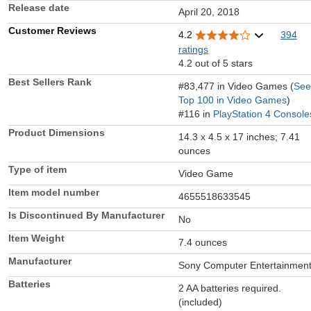
Release date
April 20, 2018
Customer Reviews
4.2
394
ratings
4.2 out of 5 stars
Best Sellers Rank
#83,477 in Video Games (
See
Top 100 in Video Games
)
#116 in
PlayStation 4 Console
Product Dimensions
14.3 x 4.5 x 17 inches; 7.41
ounces
Type of item
Video Game
Item model number
4655518633545
Is Discontinued By Manufacturer
No
Item Weight
7.4 ounces
Manufacturer
Sony Computer Entertainmen
Batteries
2 AA batteries required.
(included)