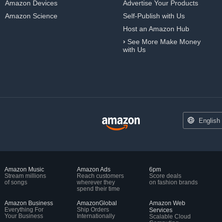
Amazon Devices
Advertise Your Products
Amazon Science
Self-Publish with Us
Host an Amazon Hub
›
See More Make Money
with Us
English
Amazon Music
Amazon Ads
6pm
Stream millions
Reach customers
Score deals
of songs
wherever they
on fashion brands
spend their time
Amazon Business
AmazonGlobal
Amazon Web
Everything For
Ship Orders
Services
Your Business
Internationally
Scalable Cloud