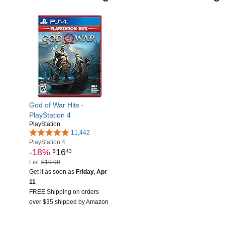
God of War Hits -
PlayStation 4
PlayStation
11,442
PlayStation 4
-18%
16
$
43
List:
$19.99
Get it as soon as
Friday, Apr
11
FREE Shipping on orders
over $35 shipped by Amazon