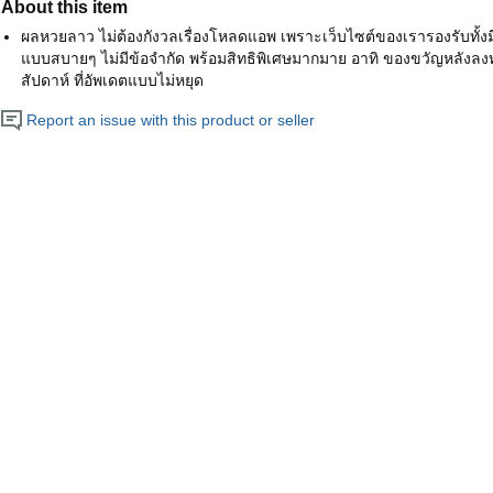
About this item
ผลหวยลาว ไม่ต้องกังวลเรื่องโหลดแอพ เพราะเว็บไซต์ของเรารองรับทั้งม
แบบสบายๆ ไม่มีข้อจำกัด พร้อมสิทธิพิเศษมากมาย อาทิ ของขวัญหลังลง
สัปดาห์ ที่อัพเดตแบบไม่หยุด
Report an issue with this product or seller