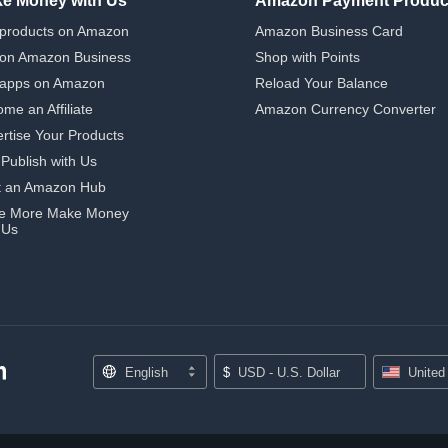
e Money with Us
Amazon Payment Produc
 products on Amazon
Amazon Business Card
 on Amazon Business
Shop with Points
 apps on Amazon
Reload Your Balance
me an Affiliate
Amazon Currency Converter
rtise Your Products
-Publish with Us
t an Amazon Hub
e More Make Money
 Us
English
$
USD - U.S. Dollar
United