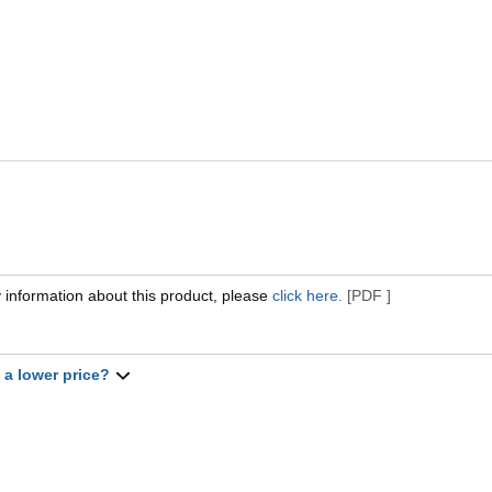
 information about this product, please
click here.
[PDF ]
t a lower price?