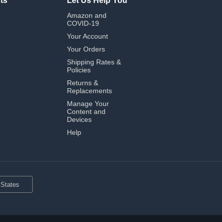
ts
Let Us Help You
Amazon and
COVID-19
Your Account
Your Orders
Shipping Rates &
Policies
Returns &
Replacements
Manage Your
Content and
Devices
Help
 States