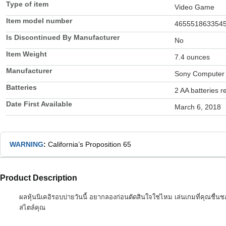
Type of item
Video Game
Item model number
465551863354
Is Discontinued By Manufacturer
No
Item Weight
7.4 ounces
Manufacturer
Sony Computer 
Batteries
2 AA batteries r
Date First Available
March 6, 2018
WARNING
:
California’s Proposition 65
Product Description
ผลหุ้นนิเคอิรอบบ่ายวันนี้ อยากลองก่อนตัดสินใจใช่ไหม เล่นเกมที่คุณช
สไตล์คุณ