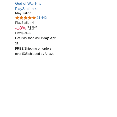
God of War Hits -
PlayStation 4
PlayStation
11,442
PlayStation 4
-18%
16
$
43
List:
$19.99
Get it as soon as
Friday, Apr
11
FREE Shipping on orders
over $35 shipped by Amazon