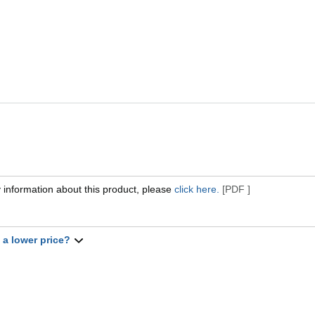
 information about this product, please
click here.
[PDF ]
t a lower price?