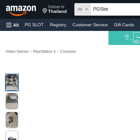
Deliver to
All
Thailand
PG SLOT
Registry
Customer Service
Gift Cards
All
›
›
Video Games
PlayStation 4
Consoles