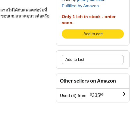
Fulfilled by Amazon
พลาดไม่ได้กับแพลตฟอร์มที่
จะชอบเกมแนวหมุนวงล้อหรือ
Only 1 left in stock - order
soon.
Add to cart
Add to List
Other sellers on Amazon
$
335
99
Used (4) from