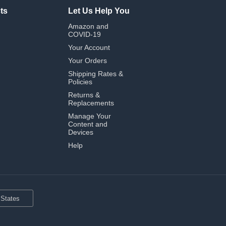
ts
Let Us Help You
Amazon and
COVID-19
Your Account
Your Orders
Shipping Rates &
Policies
Returns &
Replacements
Manage Your
Content and
Devices
Help
 States