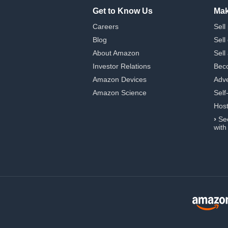
Get to Know Us
Mak
Careers
Sell
Blog
Sell
About Amazon
Sell
Investor Relations
Beco
Amazon Devices
Adve
Amazon Science
Self
Hos
›
Se
with