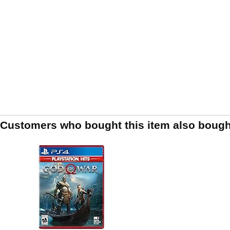
Customers who bought this item also bough