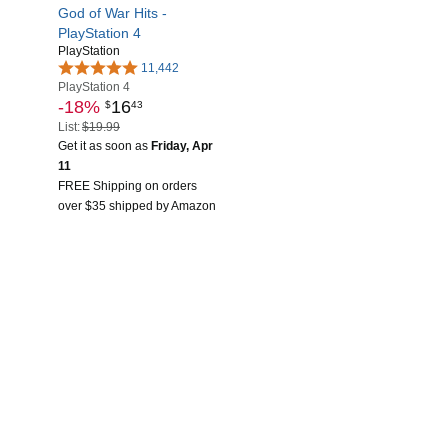
God of War Hits -
PlayStation 4
PlayStation
11,442
PlayStation 4
-18%
16
$
43
List:
$19.99
Get it as soon as
Friday, Apr
11
FREE Shipping on orders
over $35 shipped by Amazon