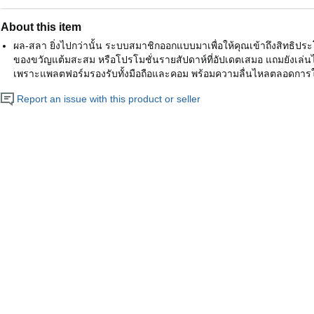
About this item
ผล-สลา ยิ่งไปกว่านั้น ระบบสมาชิกออกแบบมาเพื่อให้คุณเข้าถึงสิทธิประโย
ของขวัญแต้มสะสม หรือโปรโมชั่นรายสัปดาห์ที่อัปเดตเสมอ แถมยังเล่
เพราะแพลตฟอร์มรองรับทั้งมือถือและคอม พร้อมความลื่นไหลตลอดการ
Report an issue with this product or seller