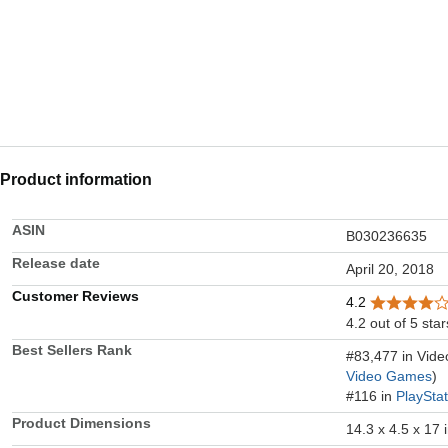
Product information
ASIN
B030236635
Release date
April 20, 2018
Customer Reviews
4.2
4.2 out of 5 star
Best Sellers Rank
#83,477 in Vid
Video Games
)
#116 in
PlaySta
Product Dimensions
14.3 x 4.5 x 17