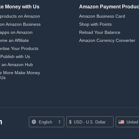
e Money with Us
Amazon Payment Produc
 products on Amazon
Amazon Business Card
 on Amazon Business
Shop with Points
 apps on Amazon
Reload Your Balance
me an Affiliate
Amazon Currency Converter
rtise Your Products
-Publish with Us
t an Amazon Hub
e More Make Money
 Us
English
$
USD - U.S. Dollar
United