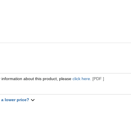
 information about this product, please
click here.
[PDF ]
t a lower price?