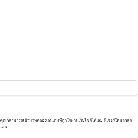
็สามารถเข้ามาทดลองเล่นเกมที่ถูกใจผ่านเว็บไซต์ได้เลย ฟีเจอร์ใหม่ล่าสุด
เล่น