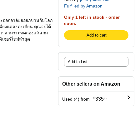
Fulfilled by Amazon
Only 1 left in stock - order
่จะออกอาลัยอออกขานกับโลก
soon.
เพียงแค่ลงทะเบียน คุณจะได้
โหลด สามารถทดลองเล่นเกม
Add to cart
ีเจอร์ใหม่ล่าสุด
Add to List
Other sellers on Amazon
$
335
99
Used (4) from