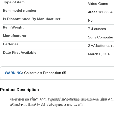
Type of item
Video Game
Item model number
465551863354
Is Discontinued By Manufacturer
No
Item Weight
7.4 ounces
Manufacturer
Sony Computer 
Batteries
2 AA batteries r
Date First Available
March 6, 2018
WARNING
:
California’s Proposition 65
Product Description
ผล-หวย-มาเล เริ่มต้นความสนุกแบบไม่ต้องคิดเยอะเพียงแค่ลงทะเบียน คุณจะ
พร้อมสำรวจฟีเจอร์ใหม่ล่าสุดในทุกหมวดเกม แจ่มใส