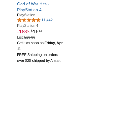
God of War Hits -
PlayStation 4
PlayStation
11,442
PlayStation 4
-18%
16
$
43
List:
$19.99
Get it as soon as
Friday, Apr
11
FREE Shipping on orders
over $35 shipped by Amazon