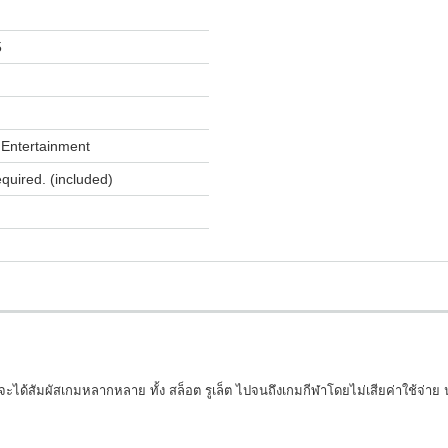
5
Entertainment
equired. (included)
ได้สัมผัสเกมหลากหลาย ทั้ง สล็อต รูเล็ต ไปจนถึงเกมกีฬาโดยไม่เสียค่าใช้จ่าย 