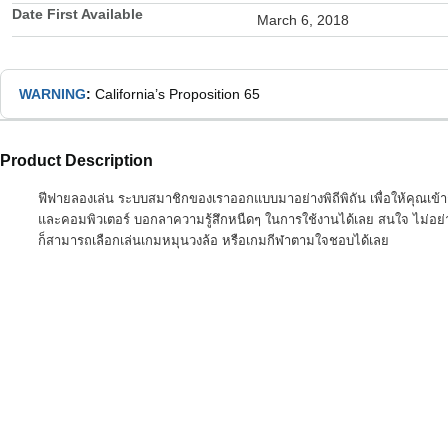
Date First Available
March 6, 2018
WARNING
:
California’s Proposition 65
Product Description
ฟีฟายลองเล่น ระบบสมาชิกของเราออกแบบมาอย่างพิถีพิถัน เพื่อให้คุณเข้าถ
และคอมพิวเตอร์ บอกลาความรู้สึกหนืดๆ ในการใช้งานได้เลย สนใจ ไม่อย่างนั
ก็สามารถเลือกเล่นเกมหมุนวงล้อ หรือเกมกีฬาตามใจชอบได้เลย