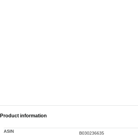
Product information
ASIN
B030236635