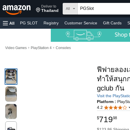
Deliver to
All
Thailand
PG SLOT
Registry
Customer Service
Gift Cards
S
All
›
›
Video Games
PlayStation 4
Consoles
ฟีฟายลองเล
ทําให้สนุก
gclub กัน
Visit the PlayStat
Platform :
PlaySt
4.2
719
$
98
$123.86 Shipping