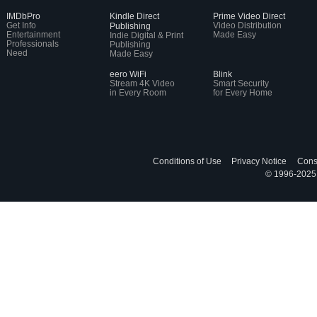
IMDbPro
Kindle Direct
Prime Video Direct
Get Info
Video Distribution
Publishing
Entertainment
Made Easy
Indie Digital & Print
Professionals
Publishing
Need
Made Easy
eero WiFi
Blink
Stream 4K Video
Smart Security
in Every Room
for Every Home
Conditions of Use
Privacy Notice
Cons
© 1996-2025, 