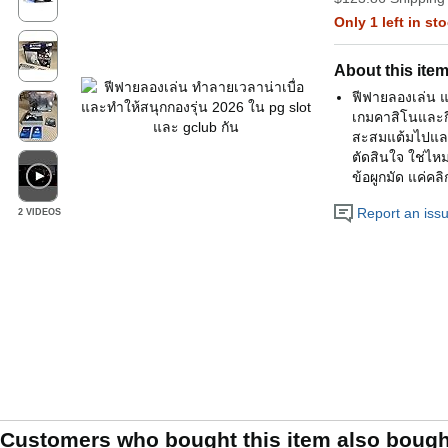
Only 1 left in st
About this ite
ฟีฟายลองเล่น แม
เกมคาสิโนและกี
สะสมแต้มไปแลกร
ตัดสินใจ ใช่ไหม
ข้อผูกมัด แค่คลิ
Report an issue
2 VIDEOS
Customers who bought this item also bough