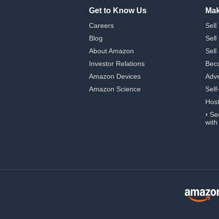
Get to Know Us
Mak
Careers
Sell
Blog
Sell
About Amazon
Sell
Investor Relations
Beco
Amazon Devices
Adve
Amazon Science
Self
Hos
›
Se
with