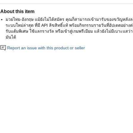
About this item
มวยไทย-อังกฤษ แม้ยังไม่ได้สมัคร คุณก็สามารถเข้ามารับของขวัญหลังลง
ระบบใหม่ล่าสุด ที่มี API ลิขสิทธิ์แท้ พร้อมกิจกรรมรายวันที่อัปเดตอย่างต่อเ
รับแต้มพิเศษ ใช้แลกรางวัล หรือเข้าสู่เกมพรีเมียม แล้วยังไม่มีเบาะแสว่
มันได้
Report an issue with this product or seller