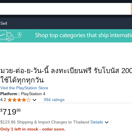
Sell
มวย-ต่อ-ย-วัน-นี้ ลงทะเบียนฟรี รับโบนัส 20
ใช้ได้ทุกทุกวัน
Visit the PlayStation Store
Platform :
PlayStation 4
4.2
394 ratings
719
$
98
$123.86 Shipping & Import Charges to Thailand
Details
Only 1 left in stock - order soon.