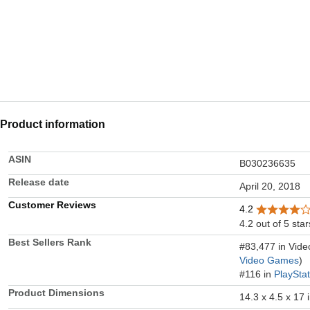
Product information
ASIN
B030236635
Release date
April 20, 2018
Customer Reviews
4.2
4.2 out of 5 star
Best Sellers Rank
#83,477 in Vid
Video Games
)
#116 in
PlaySta
Product Dimensions
14.3 x 4.5 x 17