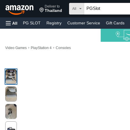
Deliver to
All
Thailand
PG SLOT
Registry
Customer Service
Gift Cards
All
›
›
Video Games
PlayStation 4
Consoles