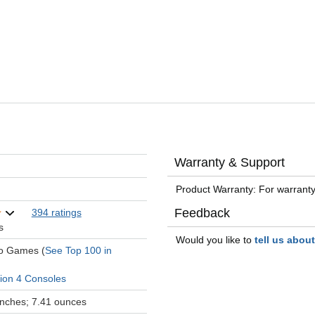
Warranty & Support
Product Warranty: For warranty
Feedback
394 ratings
s
Would you like to
tell us abou
eo Games (
See Top 100 in
tion 4 Consoles
 inches; 7.41 ounces