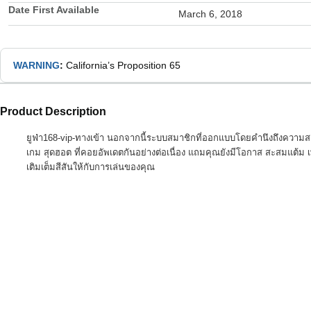
Date First Available
March 6, 2018
WARNING
:
California’s Proposition 65
Product Description
ยูฟ่า168-vip-ทางเข้า นอกจากนี้ระบบสมาชิกที่ออกแบบโดยคำนึงถึงความสะดว
เกม สุดฮอต ที่คอยอัพเดตกันอย่างต่อเนื่อง แถมคุณยังมีโอกาส สะสมแต้ม เพื่
เติมเต็มสีสันให้กับการเล่นของคุณ