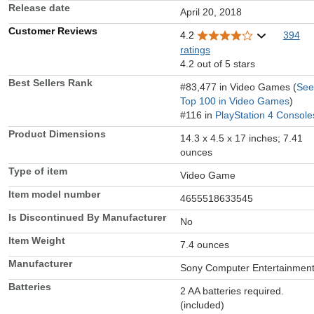
Release date
April 20, 2018
Customer Reviews
4.2
394
ratings
4.2 out of 5 stars
Best Sellers Rank
#83,477 in Video Games (
See
Top 100 in Video Games
)
#116 in
PlayStation 4 Console
Product Dimensions
14.3 x 4.5 x 17 inches; 7.41
ounces
Type of item
Video Game
Item model number
4655518633545
Is Discontinued By Manufacturer
No
Item Weight
7.4 ounces
Manufacturer
Sony Computer Entertainmen
Batteries
2 AA batteries required.
(included)