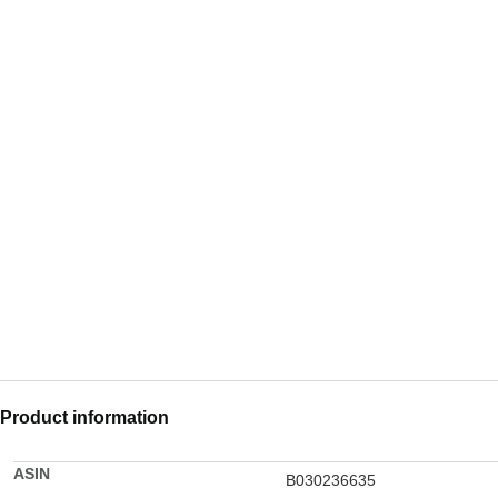
Product information
ASIN
B030236635