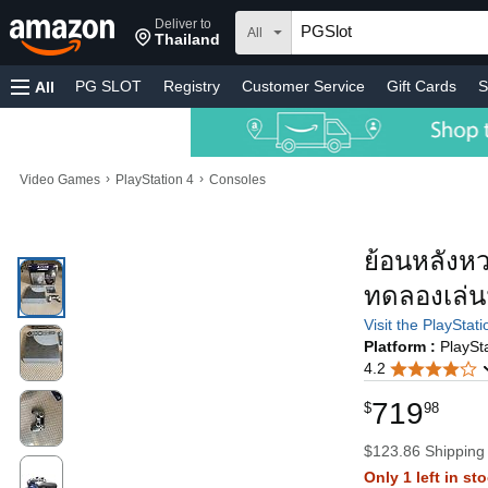
Deliver to
All
Thailand
PG SLOT
Registry
Customer Service
Gift Cards
S
All
›
›
Video Games
PlayStation 4
Consoles
ย้อนหลังหว
ทดลองเล่น
Visit the PlayStat
Platform :
PlaySt
4.2
719
$
98
$123.86 Shipping
Only 1 left in st