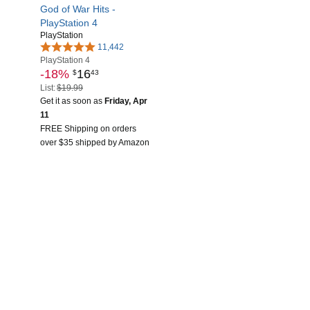
God of War Hits -
PlayStation 4
PlayStation
11,442
PlayStation 4
-18%
16
$
43
List:
$19.99
Get it as soon as
Friday, Apr
11
FREE Shipping on orders
over $35 shipped by Amazon