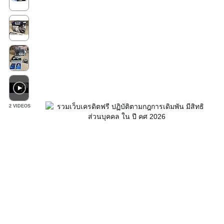
2 VIDEOS