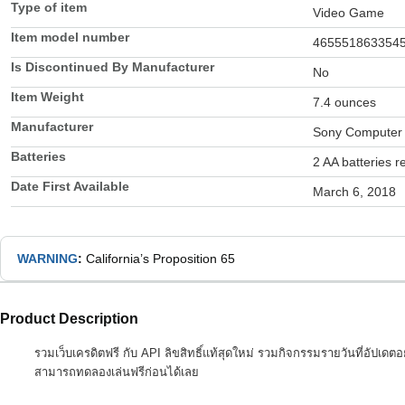
Type of item
Video Game
Item model number
465551863354
Is Discontinued By Manufacturer
No
Item Weight
7.4 ounces
Manufacturer
Sony Computer 
Batteries
2 AA batteries r
Date First Available
March 6, 2018
WARNING
:
California’s Proposition 65
Product Description
รวมเว็บเครดิตฟรี กับ API ลิขสิทธิ์แท้สุดใหม่ รวมกิจกรรมรายวันที่อัปเดต
สามารถทดลองเล่นฟรีก่อนได้เลย