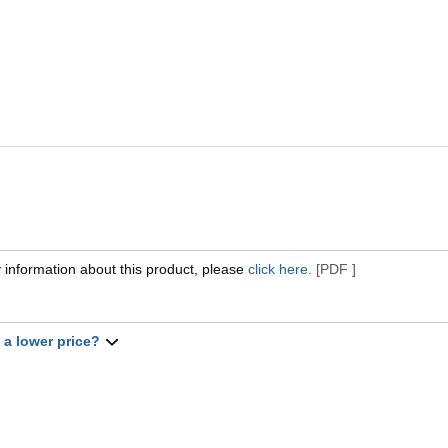
 information about this product, please
click here.
[PDF ]
t a lower price?