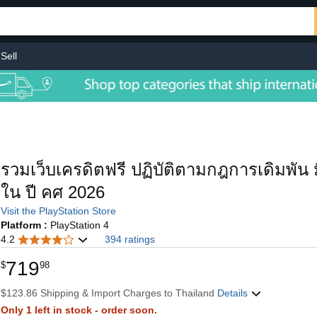
Sell
รวมเว็บเครดิตฟรี ปฏิบัติตามกฎการเดิมพัน ม
ใน ปี คศ 2026
Visit the PlayStation Store
Platform :
PlayStation 4
4.2
394 ratings
719
$
98
$123.86 Shipping & Import Charges to Thailand
Details
Only 1 left in stock - order soon.