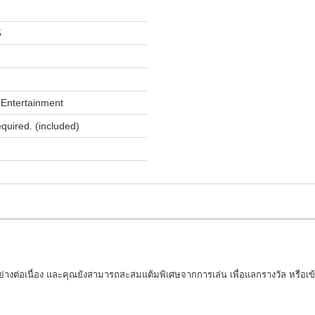
5
Entertainment
equired. (included)
อย่างต่อเนื่อง และคุณยังสามารถสะสมแต้มพิเศษจากการเล่น เพื่อแลกรางวัล หรือเข้