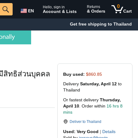
0
Returns
Hello, sign in
EN
& Orders
Cart
Account & Lists
Get free shipping to Thailand
ีสิทธิส่วนบุคคล
Buy used:
$860.85
Delivery
Saturday, April 12
to
Thailand
Or fastest delivery
Thursday,
April 10
. Order within
16 hrs 8
mins
Deliver to
Thailand
Used: Very Good
|
Details
Sold by
jerseys4thewin