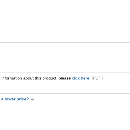
 information about this product, please
click here.
[PDF ]
t a lower price?