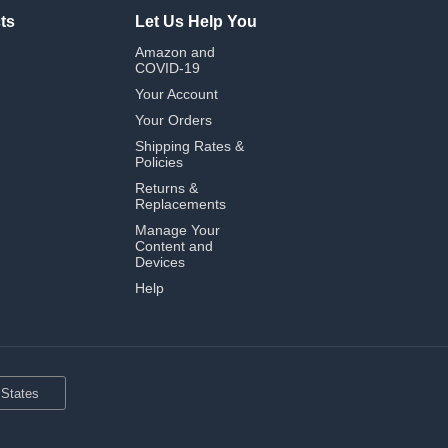
ts
Let Us Help You
Amazon and
COVID-19
Your Account
Your Orders
Shipping Rates &
Policies
Returns &
Replacements
Manage Your
Content and
Devices
Help
 States