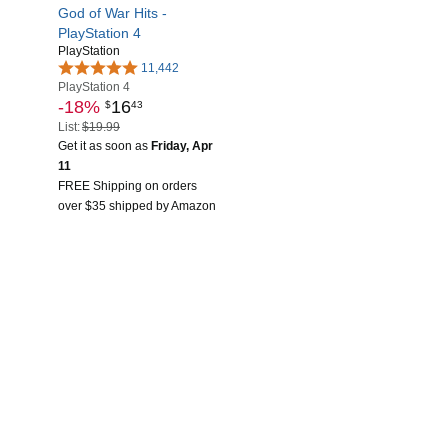
God of War Hits -
PlayStation 4
PlayStation
11,442
PlayStation 4
-18%
16
$
43
List:
$19.99
Get it as soon as
Friday, Apr
11
FREE Shipping on orders
over $35 shipped by Amazon