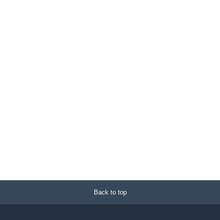
Back to top