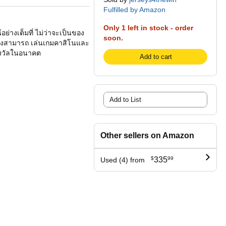
Fulfilled by Amazon
Only 1 left in stock - order
่างเต็มที่ ไม่ว่าจะเป็นของ
soon.
ยังสามารถ เล่นเกมคาสิโนและ
างวัลในอนาคต
Add to cart
Add to List
Other sellers on Amazon
$
335
99
Used (4) from