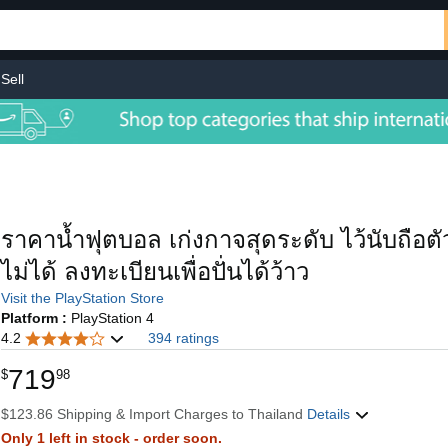
Sell
ราคาน้ำฟุตบอล เก่งกาจสุดระดับ ไว้นับถือตั
ไม่ได้ ลงทะเบียนเพื่อปั่นได้ว้าว
Visit the PlayStation Store
Platform :
PlayStation 4
4.2
394 ratings
719
$
98
$123.86 Shipping & Import Charges to Thailand
Details
Only 1 left in stock - order soon.