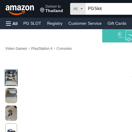
Deliver to
All
Thailand
PG SLOT
Registry
Customer Service
Gift Cards
All
›
›
Video Games
PlayStation 4
Consoles