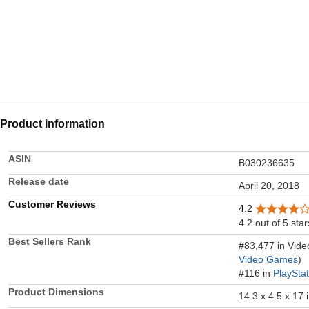
Product information
ASIN
B030236635
Release date
April 20, 2018
Customer Reviews
4.2
4.2 out of 5 star
Best Sellers Rank
#83,477 in Vid
Video Games
)
#116 in
PlaySta
Product Dimensions
14.3 x 4.5 x 17