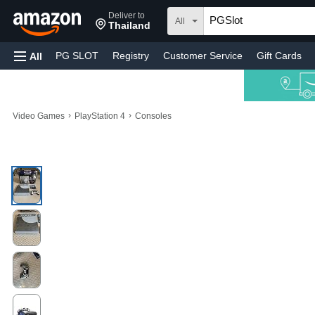
Deliver to
All
Thailand
PG SLOT
Registry
Customer Service
Gift Cards
All
›
›
Video Games
PlayStation 4
Consoles