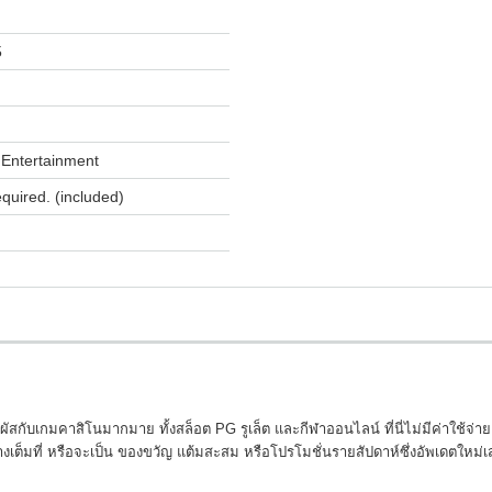
5
Entertainment
equired. (included)
ผัสกับเกมคาสิโนมากมาย ทั้งสล็อต PG รูเล็ต และกีฬาออนไลน์ ที่นี่ไม่มีค่าใช้จ
งเต็มที่ หรือจะเป็น ของขวัญ แต้มสะสม หรือโปรโมชั่นรายสัปดาห์ซึ่งอัพเดตใหม่