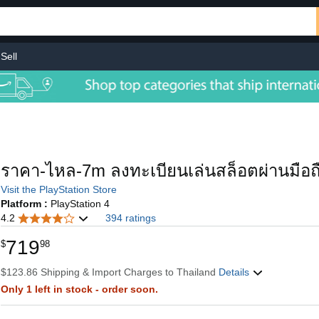
Sell
ราคา-ไหล-7m ลงทะเบียนเล่นสล็อตผ่านมือถื
Visit the PlayStation Store
Platform :
PlayStation 4
4.2
394 ratings
719
$
98
$123.86 Shipping & Import Charges to Thailand
Details
Only 1 left in stock - order soon.