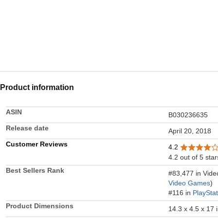
Product information
ASIN
B030236635
Release date
April 20, 2018
Customer Reviews
4.2
4.2 out of 5 star
Best Sellers Rank
#83,477 in Vid
Video Games
)
#116 in
PlaySta
Product Dimensions
14.3 x 4.5 x 17