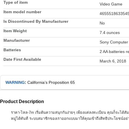
Type of item
Video Game
Item model number
465551863354
Is Discontinued By Manufacturer
No
Item Weight
7.4 ounces
Manufacturer
Sony Computer 
Batteries
2 AA batteries r
Date First Available
March 6, 2018
WARNING
:
California’s Proposition 65
Product Description
ราคา-ไหล-7m เริ่มต้นความสนุกกันง่ายๆ เพียงแค่ลงทะเบียน คุณก็จะได้สัม
หมู่ได้ทันที ระบบสมาชิกของเราออกแบบมาให้คุณเข้าถึงสิทธิประโยชน์อย่า