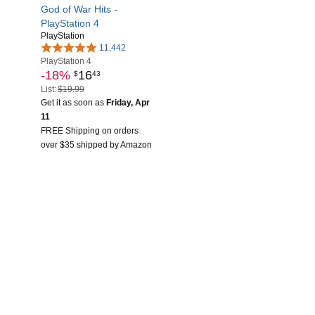
God of War Hits -
PlayStation 4
PlayStation
11,442
PlayStation 4
-18%
16
$
43
List:
$19.99
Get it as soon as
Friday, Apr
11
FREE Shipping on orders
over $35 shipped by Amazon