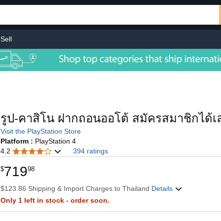
Sell
รูป-คาสิโน ฝากถอนออโต้ สมัครสมาชิกได้เ
Visit the PlayStation Store
Platform :
PlayStation 4
4.2
394 ratings
719
$
98
$123.86 Shipping & Import Charges to Thailand
Details
Only 1 left in stock - order soon.