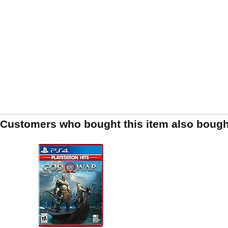
Customers who bought this item also bough