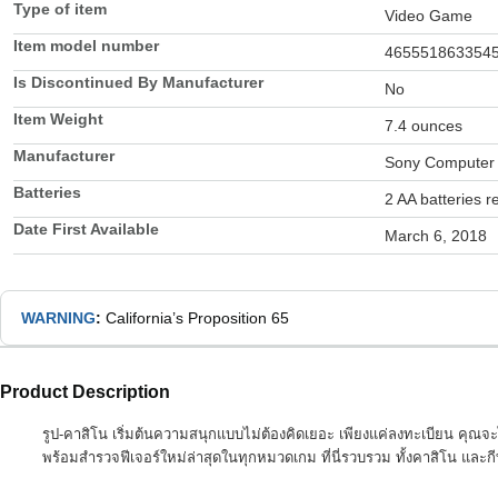
Type of item
Video Game
Item model number
465551863354
Is Discontinued By Manufacturer
No
Item Weight
7.4 ounces
Manufacturer
Sony Computer 
Batteries
2 AA batteries r
Date First Available
March 6, 2018
WARNING
:
California’s Proposition 65
Product Description
รูป-คาสิโน เริ่มต้นความสนุกแบบไม่ต้องคิดเยอะ เพียงแค่ลงทะเบียน คุณจะ
พร้อมสำรวจฟีเจอร์ใหม่ล่าสุดในทุกหมวดเกม ที่นี่รวบรวม ทั้งคาสิโน และกี