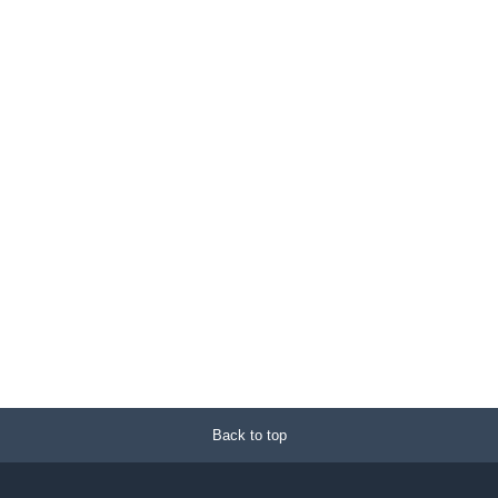
Back to top