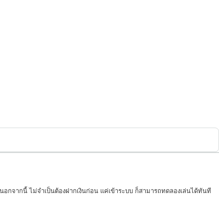
นอกจากนี้ ไม่จำเป็นต้องฝากเงินก่อน แค่เข้าระบบ ก็สามารถทดลองเล่นได้ทันที