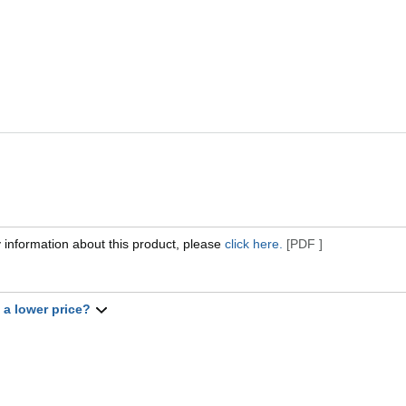
 information about this product, please
click here.
[PDF ]
t a lower price?