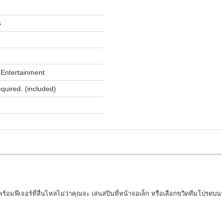
5
Entertainment
equired. (included)
อมฟีเจอร์ที่ลื่นไหลไม่ว่าคุณจะ เล่นสปินที่หน้าจอเล็ก หรือเลือกขวิดทีมโปรดบนหน