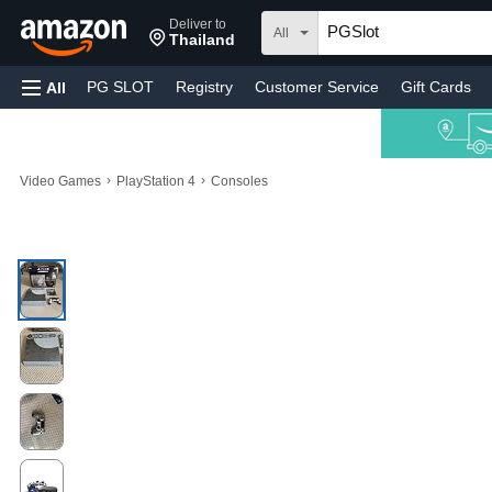
Deliver to
All
Thailand
PG SLOT
Registry
Customer Service
Gift Cards
All
›
›
Video Games
PlayStation 4
Consoles