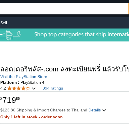
Sell
ลอตเตอรี่พลัส-.com ลงทะเบียนฟรี่ แล้วรับโบ
Visit the PlayStation Store
Platform :
PlayStation 4
4.2
394 ratings
719
$
98
$123.86 Shipping & Import Charges to Thailand
Details
Only 1 left in stock - order soon.