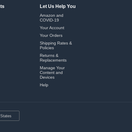
ts
Let Us Help You
Amazon and
COVID-19
Your Account
Your Orders
Shipping Rates &
Policies
Returns &
Replacements
Manage Your
Content and
Devices
Help
 States