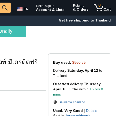
0
Returns
Hello, sign in
EN
& Orders
Cart
Account & Lists
Get free shipping to Thailand
ท์ มีเครดิตฟรี
Buy used:
$860.85
Delivery
Saturday, April 12
to
Thailand
Or fastest delivery
Thursday,
April 10
. Order within
16 hrs 8
mins
Deliver to
Thailand
Used: Very Good
|
Details
Sold by
jerseys4thewin