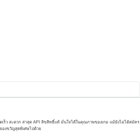
ว สะดวก ล่าสุด API ลิขสิทธิ์แท้ มั่นใจได้ในคุณภาพของเกม แม้ยังไม่ได้สมัคร
ับของขวัญสุดพิเศษไปด้วย