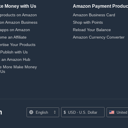
e Money with Us
Amazon Payment Produc
 products on Amazon
Amazon Business Card
 on Amazon Business
Shop with Points
 apps on Amazon
Reload Your Balance
me an Affiliate
Amazon Currency Converter
rtise Your Products
-Publish with Us
t an Amazon Hub
e More Make Money
 Us
English
$
USD - U.S. Dollar
United