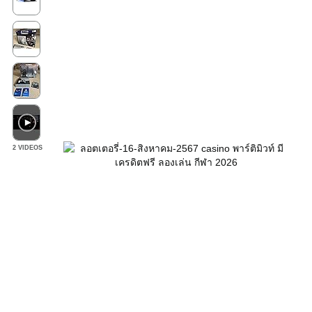
2 VIDEOS