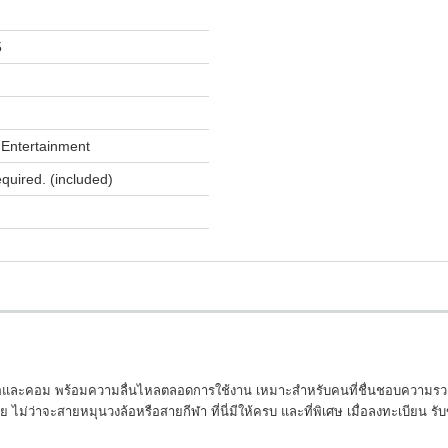
5
Entertainment
equired. (included)
ือและคอม พร้อมความลื่นไหลตลอดการใช้งาน เหมาะสำหรับคนที่ชื่นชอบความรวดเร็
ไม่ว่าจะสายหมุนวงล้อหรือสายกีฬา ที่นี่มีให้ครบ และที่พิเศษ เมื่อลงทะเบียน ร