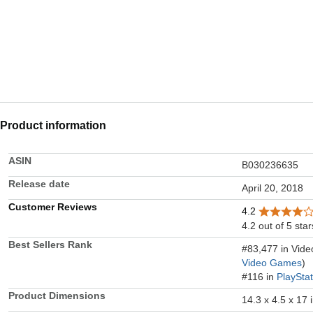
Product information
ASIN
B030236635
Release date
April 20, 2018
Customer Reviews
4.2
4.2 out of 5 star
Best Sellers Rank
#83,477 in Vid
Video Games
)
#116 in
PlaySta
Product Dimensions
14.3 x 4.5 x 17