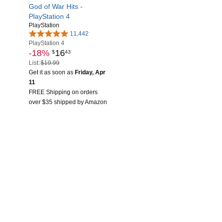
God of War Hits -
PlayStation 4
PlayStation
11,442
PlayStation 4
-18%
16
$
43
List:
$19.99
Get it as soon as
Friday, Apr
11
FREE Shipping on orders
over $35 shipped by Amazon