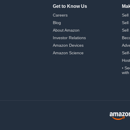
Get to Know Us
Mak
Careers
Sell
Blog
Sell
About Amazon
Sell
Investor Relations
Beco
Amazon Devices
Adve
Amazon Science
Self
Hos
›
Se
with