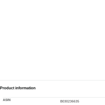
Product information
ASIN
B030236635