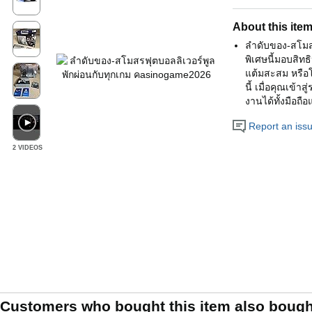
About this ite
ลำดับของ-สโมส
พิเศษนี้มอบสิท
แต้มสะสม หรือโ
นี้ เมื่อคุณเข้
งานได้ทั้งมือถ
Report an issue
2 VIDEOS
Customers who bought this item also bough