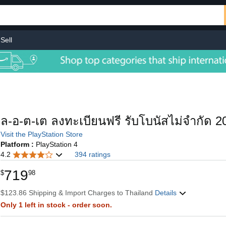
Sell
ล-อ-ต-เต ลงทะเบียนฟรี รับโบนัสไม่จำกัด 20
Visit the PlayStation Store
Platform :
PlayStation 4
4.2
394 ratings
719
$
98
$123.86 Shipping & Import Charges to Thailand
Details
Only 1 left in stock - order soon.