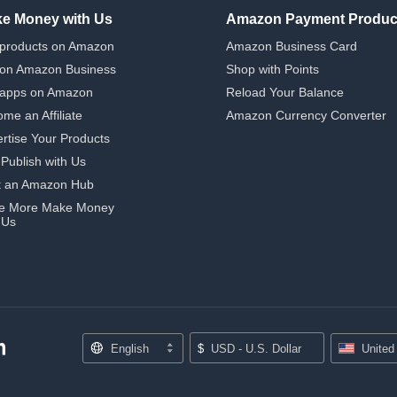
e Money with Us
Amazon Payment Produc
 products on Amazon
Amazon Business Card
 on Amazon Business
Shop with Points
 apps on Amazon
Reload Your Balance
me an Affiliate
Amazon Currency Converter
rtise Your Products
-Publish with Us
t an Amazon Hub
e More Make Money
 Us
English
$
USD - U.S. Dollar
United