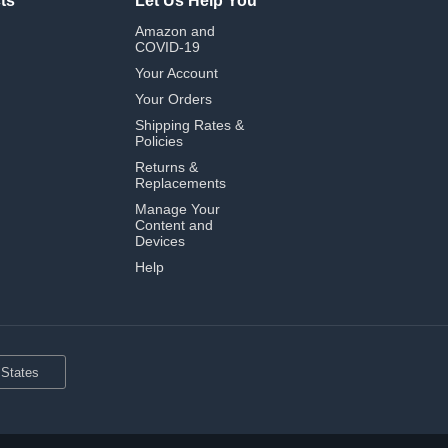
ts
Let Us Help You
Amazon and
COVID-19
Your Account
Your Orders
Shipping Rates &
Policies
Returns &
Replacements
Manage Your
Content and
Devices
Help
 States