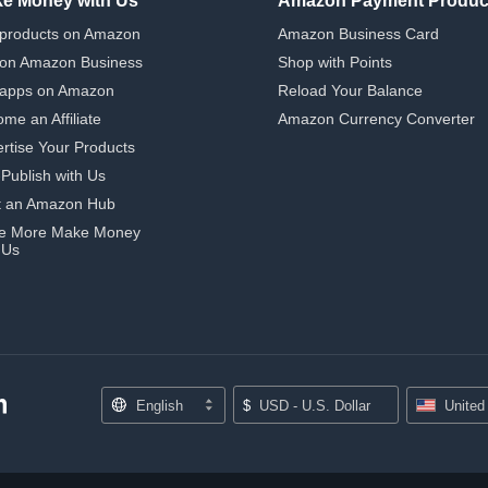
e Money with Us
Amazon Payment Produc
 products on Amazon
Amazon Business Card
 on Amazon Business
Shop with Points
 apps on Amazon
Reload Your Balance
me an Affiliate
Amazon Currency Converter
rtise Your Products
-Publish with Us
t an Amazon Hub
e More Make Money
 Us
English
$
USD - U.S. Dollar
United