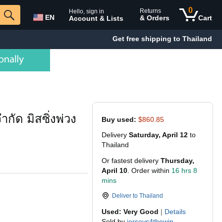
0
Returns
Hello, sign in
EN
& Orders
Cart
Account & Lists
Get free shipping to Thailand
ำกัด มิสซิ่งพ่วง
Buy used:
$860.85
Delivery
Saturday, April 12
to
Thailand
Or fastest delivery
Thursday,
April 10
. Order within
16 hrs 8
mins
Deliver to
Thailand
Used: Very Good
|
Details
Sold by
jerseys4thewin