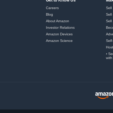
Get to Know Us
Mak
Careers
Sell
Blog
Sell
About Amazon
Sell
Investor Relations
Beco
Amazon Devices
Adve
Amazon Science
Self
Hos
›
Se
with