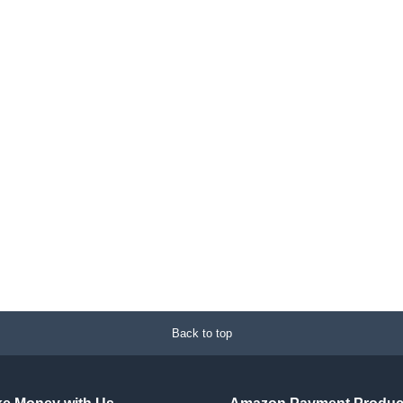
Back to top