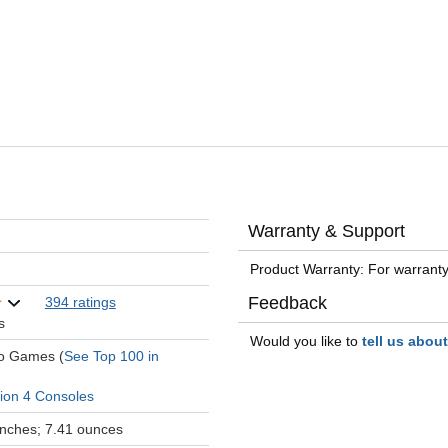
Warranty & Support
Product Warranty: For warranty
Feedback
394 ratings
s
Would you like to
tell us abou
eo Games (
See Top 100 in
tion 4 Consoles
 inches; 7.41 ounces