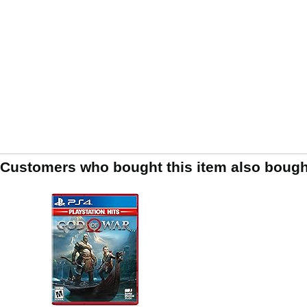
Customers who bought this item also bough