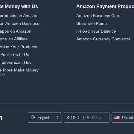
e Money with Us
Amazon Payment Produc
 products on Amazon
Amazon Business Card
 on Amazon Business
Shop with Points
 apps on Amazon
Reload Your Balance
me an Affiliate
Amazon Currency Converter
rtise Your Products
-Publish with Us
t an Amazon Hub
e More Make Money
 Us
English
$
USD - U.S. Dollar
United