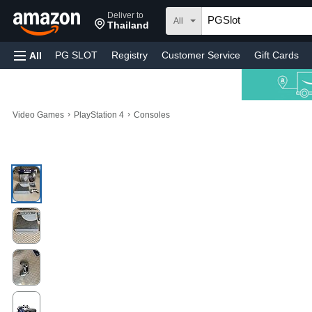
Deliver to
All
Thailand
PG SLOT
Registry
Customer Service
Gift Cards
All
›
›
Video Games
PlayStation 4
Consoles