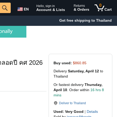
0
Returns
Hello, sign in
EN
& Orders
Cart
Account & Lists
Get free shipping to Thailand
้ตลอดปี คศ 2026
Buy used:
$860.85
Delivery
Saturday, April 12
to
Thailand
Or fastest delivery
Thursday,
April 10
. Order within
16 hrs 8
mins
Deliver to
Thailand
Used: Very Good
|
Details
Sold by
jerseys4thewin