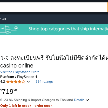
Sell
ว-จ ลงทะเบียนฟรี รับโบนัสไม่มีขีดจำกัดได
casino online
Visit the PlayStation Store
Platform :
PlayStation 4
4.2
394 ratings
719
$
98
$123.86 Shipping & Import Charges to Thailand
Details
Only 1 left in stock - order soon.