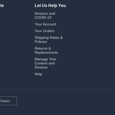
ts
Let Us Help You
Amazon and
COVID-19
Your Account
Your Orders
Shipping Rates &
Policies
Returns &
Replacements
Manage Your
Content and
Devices
Help
 States