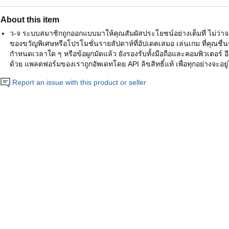
About this item
ว-จ ระบบสมาชิกถูกออกแบบมาให้คุณสัมผัสประโยชน์อย่างเต็มที่ ไม่ว่า
ของขวัญพิเศษหรือโปรโมชั่นรายสัปดาห์ที่อัปเดตเสมอ เล่นเกม ที่คุณชื่
กำหนดเวลาใด ๆ หรือข้อผูกมัดแล้ว ยังรองรับทั้งมือถือและคอมพิวเตอร์ อ
ด้วย แพลตฟอร์มของเราถูกอัพเดทโดย API ลิขสิทธิ์แท้ เพื่อทุกอย่างจะอย
Report an issue with this product or seller