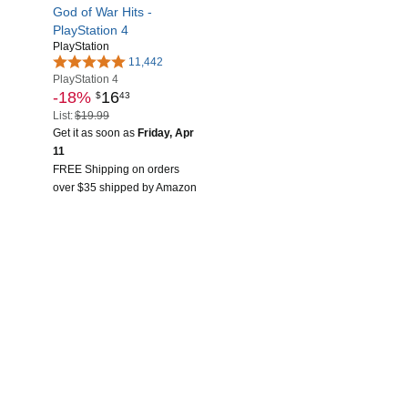
God of War Hits -
PlayStation 4
PlayStation
11,442
PlayStation 4
-18%
16
$
43
List:
$19.99
Get it as soon as
Friday, Apr
11
FREE Shipping on orders
over $35 shipped by Amazon