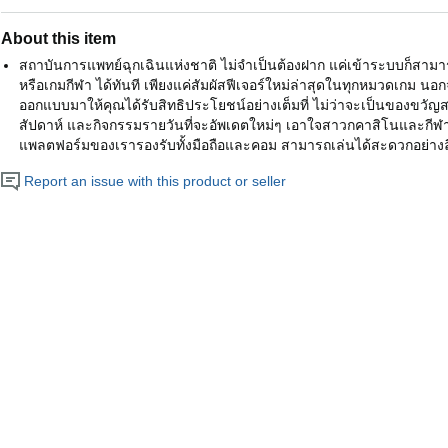
About this item
สถาบันการแพทย์ฉุกเฉินแห่งชาติ ไม่จำเป็นต้องฝาก แค่เข้าระบบก็สามา
หรือเกมกีฬา ได้ทันที เพียงแค่สัมผัสฟีเจอร์ใหม่ล่าสุดในทุกหมวดเกม น
ออกแบบมาให้คุณได้รับสิทธิประโยชน์อย่างเต็มที่ ไม่ว่าจะเป็นของขวั
สัปดาห์ และกิจกรรมรายวันที่จะอัพเดตใหม่ๆ เอาใจสาวกคาสิโนและกี
แพลตฟอร์มของเรารองรับทั้งมือถือและคอม สามารถเล่นได้สะดวกอย่างล
Report an issue with this product or seller