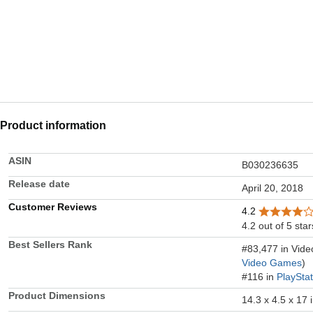
Product information
ASIN
B030236635
Release date
April 20, 2018
Customer Reviews
4.2
4.2 out of 5 star
Best Sellers Rank
#83,477 in Vid
Video Games
)
#116 in
PlaySta
Product Dimensions
14.3 x 4.5 x 17