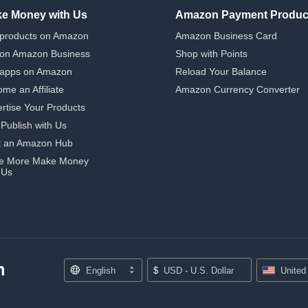
e Money with Us
Amazon Payment Produc
 products on Amazon
Amazon Business Card
 on Amazon Business
Shop with Points
 apps on Amazon
Reload Your Balance
me an Affiliate
Amazon Currency Converter
rtise Your Products
-Publish with Us
t an Amazon Hub
e More Make Money
 Us
English
$
USD - U.S. Dollar
United