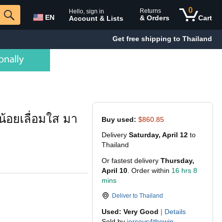
0
Returns
Hello, sign in
EN
& Orders
Cart
Account & Lists
Get free shipping to Thailand
้อยเลื่อมใส มา
Buy used:
$860.85
Delivery
Saturday, April 12
to
Thailand
Or fastest delivery
Thursday,
April 10
. Order within
16 hrs 8
mins
Deliver to
Thailand
Used: Very Good
|
Details
Sold by
jerseys4thewin