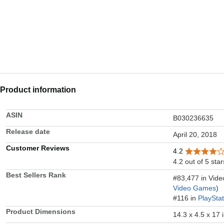
Product information
ASIN
B030236635
Release date
April 20, 2018
Customer Reviews
4.2
4.2 out of 5 star
Best Sellers Rank
#83,477 in Vid
Video Games
)
#116 in
PlaySta
Product Dimensions
14.3 x 4.5 x 17