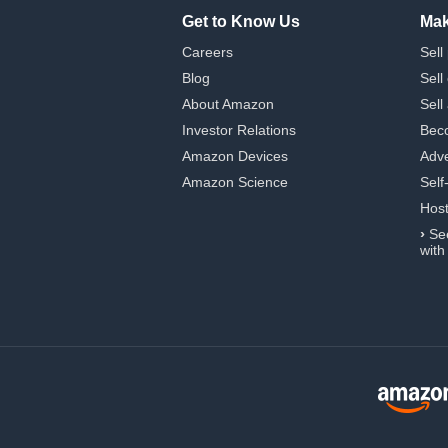
Get to Know Us
Mak
Careers
Sell
Blog
Sell
About Amazon
Sell
Investor Relations
Beco
Amazon Devices
Adve
Amazon Science
Self
Hos
›
Se
with