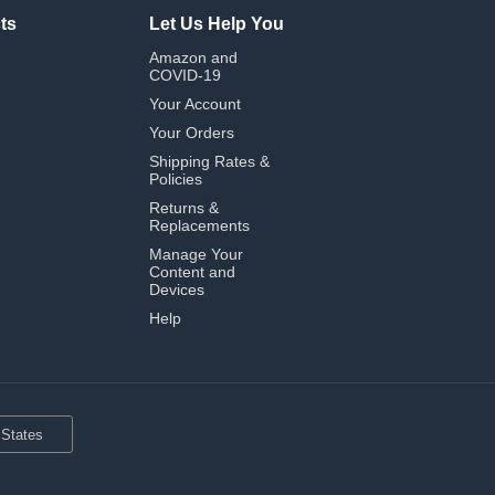
ts
Let Us Help You
Amazon and
COVID-19
Your Account
Your Orders
Shipping Rates &
Policies
Returns &
Replacements
Manage Your
Content and
Devices
Help
 States