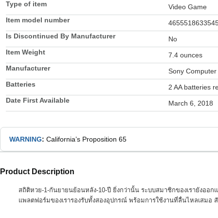
Type of item
Video Game
Item model number
465551863354
Is Discontinued By Manufacturer
No
Item Weight
7.4 ounces
Manufacturer
Sony Computer 
Batteries
2 AA batteries r
Date First Available
March 6, 2018
WARNING
:
California’s Proposition 65
Product Description
สถิติหวย-1-กันยายนย้อนหลัง-10-ปี ยิ่งกว่านั้น ระบบสมาชิกของเรายังออก
แพลตฟอร์มของเรารองรับทั้งสองอุปกรณ์ พร้อมการใช้งานที่ลื่นไหลเสมอ สั