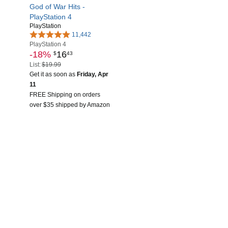
God of War Hits -
PlayStation 4
PlayStation
11,442
PlayStation 4
-18%
16
$
43
List:
$19.99
Get it as soon as
Friday, Apr
11
FREE Shipping on orders
over $35 shipped by Amazon