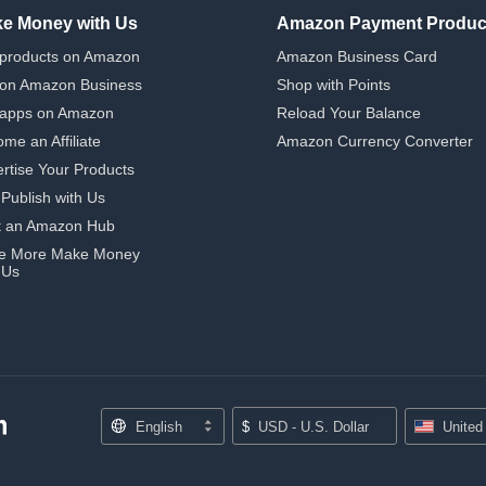
e Money with Us
Amazon Payment Produc
 products on Amazon
Amazon Business Card
 on Amazon Business
Shop with Points
 apps on Amazon
Reload Your Balance
me an Affiliate
Amazon Currency Converter
rtise Your Products
-Publish with Us
t an Amazon Hub
e More Make Money
 Us
English
$
USD - U.S. Dollar
United