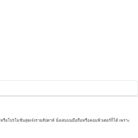
ือโปรโมชั่นสุดเจ๋งรายสัปดาห์ นั่งเล่นบนมือถือหรือคอมพิวเตอร์ก็ได้ เพราะ