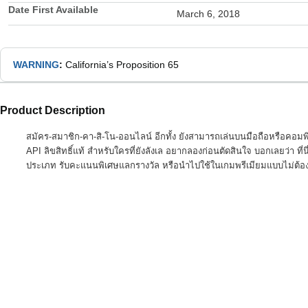
Date First Available
March 6, 2018
WARNING
:
California’s Proposition 65
Product Description
สมัคร-สมาชิก-คา-สิ-โน-ออนไลน์ อีกทั้ง ยังสามารถเล่นบนมือถือหรือคอมพ
API ลิขสิทธิ์แท้ สำหรับใครที่ยังลังเล อยากลองก่อนตัดสินใจ บอกเลยว่า ที่น
ประเภท รับคะแนนพิเศษแลกรางวัล หรือนำไปใช้ในเกมพรีเมียมแบบไม่ต้องเสี