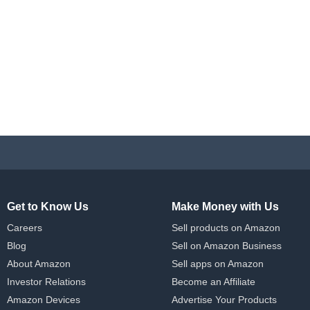
Get to Know Us
Make Money with Us
Careers
Sell products on Amazon
Blog
Sell on Amazon Business
About Amazon
Sell apps on Amazon
Investor Relations
Become an Affiliate
Amazon Devices
Advertise Your Products