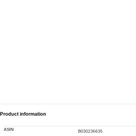
Product information
ASIN
B030236635