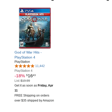
God of War Hits -
PlayStation 4
PlayStation
11,442
PlayStation 4
-18%
16
$
43
List:
$19.99
Get it as soon as
Friday, Apr
11
FREE Shipping on orders
over $35 shipped by Amazon