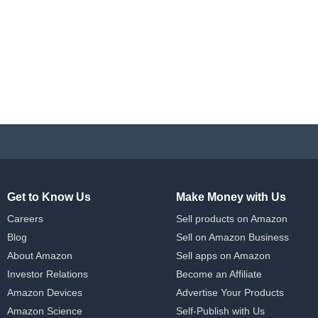
Get to Know Us
Make Money with Us
Careers
Sell products on Amazon
Blog
Sell on Amazon Business
About Amazon
Sell apps on Amazon
Investor Relations
Become an Affiliate
Amazon Devices
Advertise Your Products
Amazon Science
Self-Publish with Us