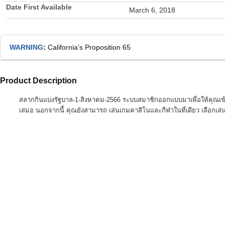
Date First Available
March 6, 2018
WARNING
:
California’s Proposition 65
Product Description
สลากกินแบ่งรัฐบาล-1-สิงหาคม-2566 ระบบสมาชิกออกแบบมาเพื่อให้คุณเข้าถ
เสมอ นอกจากนี้ คุณยังสามารถ เล่นเกมคาสิโนและกีฬาในที่เดียว เลือก