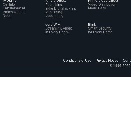
IMDbPro
Kindle Direct
Prime Video Direct
Get Info
Video Distribution
Publishing
Entertainment
Made Easy
Indie Digital & Print
Professionals
Publishing
Need
Made Easy
eero WiFi
Blink
Stream 4K Video
Smart Security
in Every Room
for Every Home
Conditions of Use
Privacy Notice
Cons
© 1996-2025, 